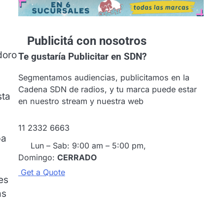
Publicitá con nosotros
doro
Te gustaría
Publicitar en SDN?
Segmentamos audiencias, publicitamos en la
Cadena SDN de radios, y tu marca puede estar
sta
en nuestro stream y nuestra web
11 2332 6663
pa
Lun – Sab: 9:00 am – 5:00 pm,
Domingo:
CERRADO
G
e
t
a
Q
u
o
t
e
es
as