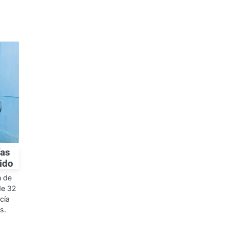
ías
dido
n de
de 32
cía
s.