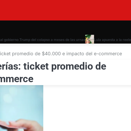
bierno Trump del colapso a meses de las urnas
Lula apuesta a la reelecció
: ticket promedio de $40.000 e impacto del e-commerce
rías: ticket promedio de
ommerce