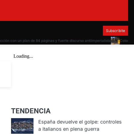
Subscribite
n con un plan de 84 páginas y fuerte discurso antiimperialista
Colombia esta
TENDENCIA
España devuelve el golpe: controles
a italianos en plena guerra