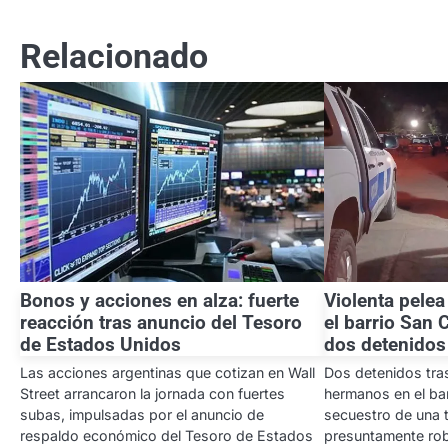
de
entradas
Relacionado
Bonos y acciones en alza: fuerte
Violenta pele
reacción tras anuncio del Tesoro
el barrio San
de Estados Unidos
dos detenidos
Las acciones argentinas que cotizan en Wall
Dos detenidos tras
Street arrancaron la jornada con fuertes
hermanos en el ba
subas, impulsadas por el anuncio de
secuestro de una t
respaldo económico del Tesoro de Estados
presuntamente rob