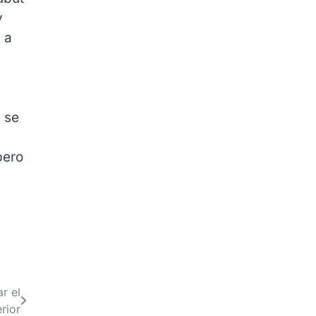
y
 a
 se
pero
r el
rior