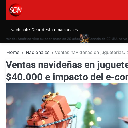
Skip
to
content
Nacionales
Deportes
Internacionales
ado: América vive su peor brote en 20 años
Senado de EE.UU. salva al go
Home
Nacionales
Ventas navideñas en jugueterías
Ventas navideñas en juguete
$40.000 e impacto del e-c