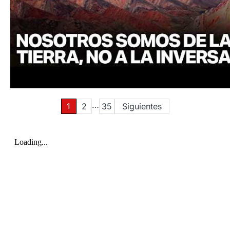
…
Paginación
1
2
35
Siguientes
de
entradas