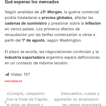
Qué esperan los mercados
Según analistas de
J.P. Morgan
, la guerra comercial
podría trasladarse a
precios globales
, afectar las
cadenas de suministro
y presionar sobre la
inflación
en varios países. Los primeros efectos de
recaudación por las tarifas comenzarían a verse a
partir del
1° de agosto
, según Washington.
El plazo se acorta, las negociaciones continúan y la
industria exportadora
argentina espera definiciones
en un contexto de máxima tensión.
Vistas:
157
NACIONALES
«Comprá, campeón»:
Descuentos, cuotas y
Navegación
tras la frase de Caputo,
aguinaldo no alcanzaron:
de
el dólar se disparó y
las ventas minoristas