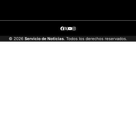
Facebook
Twitter
Youtube
Instagram
© 2026
Servicio de Noticias
. Todos los derechos reservados.