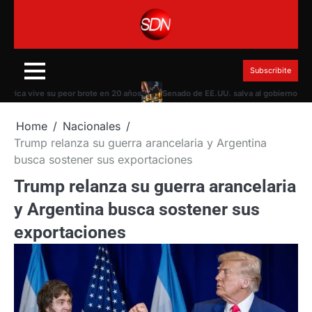
Skip
to
content
Subscribite
a vive su peor brote en 20 años
Senado de EE.UU. salva al gobierno Trump de
Home
Nacionales
Trump relanza su guerra arancelaria y Argentina
busca sostener sus exportaciones
Trump relanza su guerra arancelaria
y Argentina busca sostener sus
exportaciones