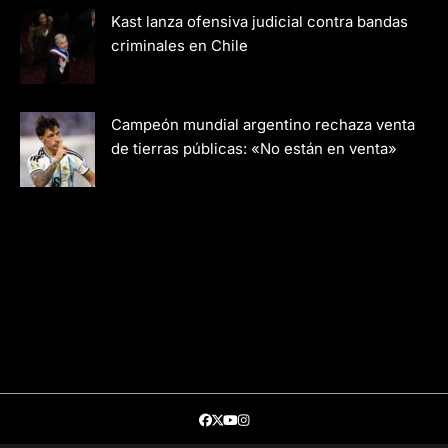
Kast lanza ofensiva judicial contra bandas
criminales en Chile
Campeón mundial argentino rechaza venta
de tierras públicas: «No están en venta»
Facebook
Twitter
Youtube
Instagram