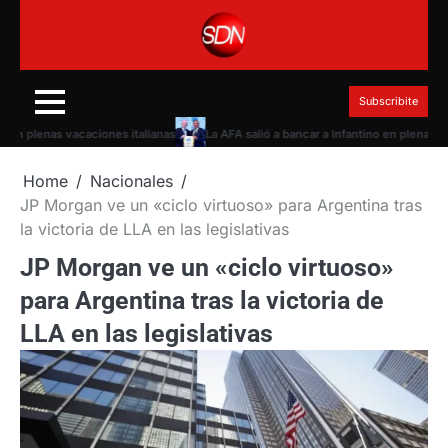
Skip
to
content
Subscribite
lenas vacaciones italianas
La AFA salió a bancar a Infantino en plena torment
Home
Nacionales
JP Morgan ve un «ciclo virtuoso» para Argentina tras
la victoria de LLA en las legislativas
JP Morgan ve un «ciclo virtuoso»
para Argentina tras la victoria de
LLA en las legislativas