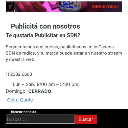
Publicitá con nosotros
Te gustaría
Publicitar en SDN?
Segmentamos audiencias, publicitamos en la Cadena
SDN de radios, y tu marca puede estar en nuestro stream
y nuestra web
11 2332 6663
Lun – Sab: 9:00 am – 5:00 pm,
Domingo:
CERRADO
G
e
t
a
Q
u
o
t
e
Buscar noticias
Buscar: