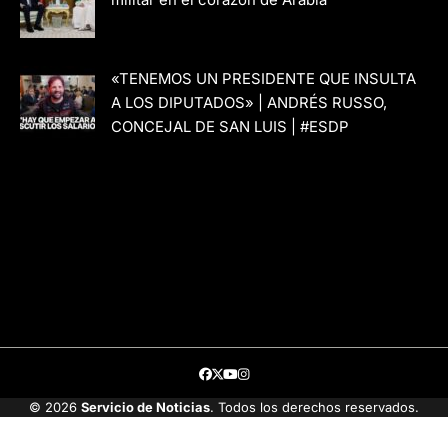
militar en el corazón de Arabia
«TENEMOS UN PRESIDENTE QUE INSULTA
A LOS DIPUTADOS» | ANDRÉS RUSSO,
CONCEJAL DE SAN LUIS | #ESDP
Facebook
Twitter
Youtube
Instagram
© 2026
Servicio de Noticias
. Todos los derechos reservados.