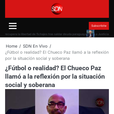
Skip
to
content
Subscribite
pera la libertad de fichajes tras saldar deuda paraguaya
La Justicia le torci
Home
SDN En Vivo
¿Fútbol o realidad? El Chueco Paz llamó a la reflexión
por la situación social y soberana
¿Fútbol o realidad? El Chueco Paz
llamó a la reflexión por la situación
social y soberana