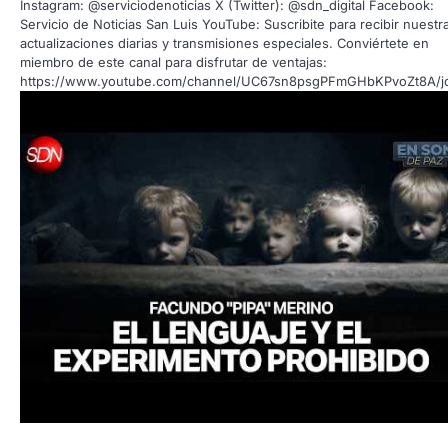
Instagram: @serviciodenoticias X (Twitter): @sdn_digital Facebook:
Servicio de Noticias San Luis YouTube: Suscribite para recibir nuestr
actualizaciones diarias y transmisiones especiales. Conviértete en
miembro de este canal para disfrutar de ventajas:
https://www.youtube.com/channel/UC67sn8psgPFmGHbKPvoZt8A/j