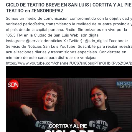
CICLO DE TEATRO BREVE EN SAN LUIS | CORTITA Y AL PIE
TEATRO en #ENSONDEPAZ
Somos un medio de comunicación comprometido con la objetividad y
seriedad periodística, transmitiendo la realidad de nuestra provincia 
el país desde la capital puntana. Radio: Sintonizanos en vivo por la
105.3 FM en la Ciudad de San Luis Web: sdn.digital
Instagram: @serviciodenoticias X (Twitter): @sdn_digital Facebook:
Servicio de Noticias San Luis YouTube: Suscribite para recibir nuestr
actualizaciones diarias y transmisiones especiales. Conviértete en
miembro de este canal para disfrutar de ventajas:
https://www.youtube.com/channel/UC67sn8psgPFmGHbKPvoZt8A/j