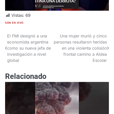
Vistas:
69
SDN EN VIVO
El FMI designó a una
Una mujer murió y cinco
Navegación
economista argentina
personas resultaron heridas
de
como su nueva jefa de
en una violenta colisión
investigación a nivel
frontal camino a Aldea
entradas
global
Escolar
Relacionado