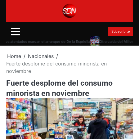
Skip
to
content
Subscribite
 atentados marcan el arranque de De la Espriella
Otra caída del Millo: Tigre l
Home
Nacionales
Fuerte desplome del consumo minorista en
noviembre
Fuerte desplome del consumo
minorista en noviembre