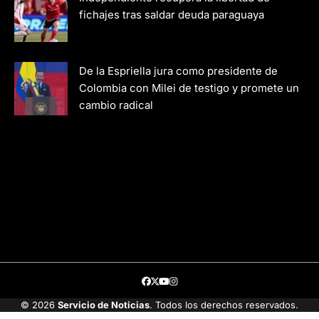
fichajes tras saldar deuda paraguaya
De la Espriella jura como presidente de
Colombia con Milei de testigo y promete un
cambio radical
Facebook
Twitter
Youtube
Instagram
© 2026
Servicio de Noticias
. Todos los derechos reservados.