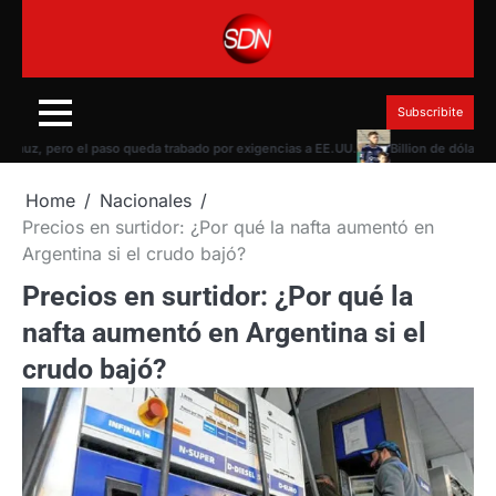
Skip
to
content
Subscribite
, pero el paso queda trabado por exigencias a EE.UU.
Billion de dólares de W
Home
Nacionales
Precios en surtidor: ¿Por qué la nafta aumentó en
Argentina si el crudo bajó?
Precios en surtidor: ¿Por qué la
nafta aumentó en Argentina si el
crudo bajó?