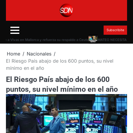
Skip
to
content
Subscribite
a Vivas en Mallorca y refuerza su respaldo a Ceuta
MATEO NECESITA CUBRIR 
Home
Nacionales
El Riesgo País abajo de los 600 puntos, su nivel
mínimo en el año
El Riesgo País abajo de los 600
puntos, su nivel mínimo en el año