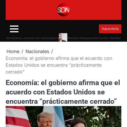
Skip
to
content
Subscribite
olombianas mueren en helicóptero
Moraes bloquea encuentro familiar de Bolso
Home
Nacionales
Economía: el gobierno afirma que el acuerdo con
Estados Unidos se encuentra “prácticamente
cerrado”
Economía: el gobierno afirma que el
acuerdo con Estados Unidos se
encuentra “prácticamente cerrado”