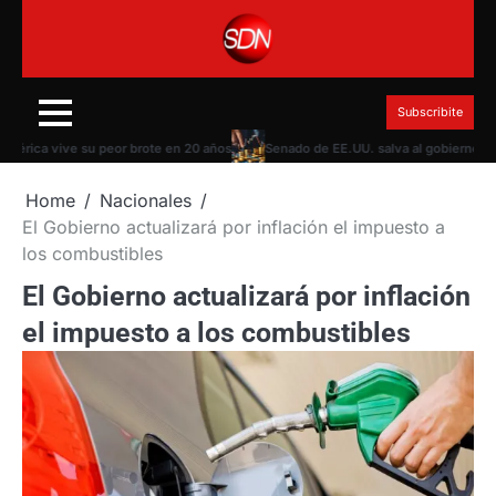
Skip
to
content
Subscribite
ca vive su peor brote en 20 años
Senado de EE.UU. salva al gobierno Trump 
Home
Nacionales
El Gobierno actualizará por inflación el impuesto a
los combustibles
El Gobierno actualizará por inflación
el impuesto a los combustibles