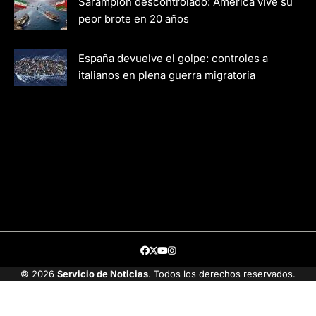
Sarampión descontrolado: América vive su
peor brote en 20 años
España devuelve el golpe: controles a
italianos en plena guerra migratoria
Facebook
Twitter
Youtube
Instagram
© 2026
Servicio de Noticias
. Todos los derechos reservados.