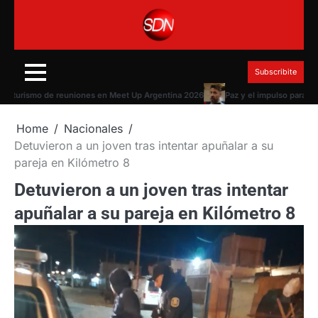
Skip
to
content
Subscribite
turismo de reuniones en Meet Up Argentina 2026
Paz y el impulso para la eli
Home
Nacionales
Detuvieron a un joven tras intentar apuñalar a su
pareja en Kilómetro 8
Detuvieron a un joven tras intentar
apuñalar a su pareja en Kilómetro 8