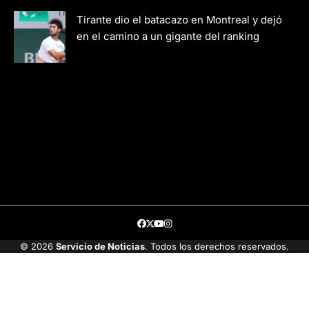
Tirante dio el batacazo en Montreal y dejó
en el camino a un gigante del ranking
Facebook
Twitter
Youtube
Instagram
© 2026
Servicio de Noticias
. Todos los derechos reservados.