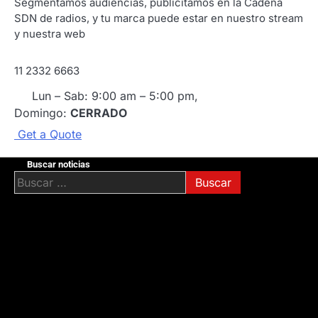
Segmentamos audiencias, publicitamos en la Cadena
SDN de radios, y tu marca puede estar en nuestro stream
y nuestra web
11 2332 6663
Lun – Sab: 9:00 am – 5:00 pm,
Domingo:
CERRADO
G
e
t
a
Q
u
o
t
e
Buscar noticias
Buscar: