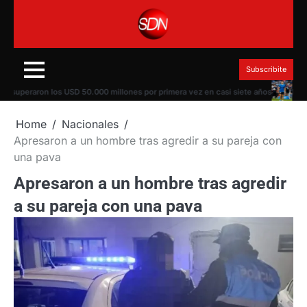
Skip
to
content
Subscribite
uperaron los USD 50.000 millones por primera vez en casi siete años
Escándal
Home
Nacionales
Apresaron a un hombre tras agredir a su pareja con
una pava
Apresaron a un hombre tras agredir
a su pareja con una pava