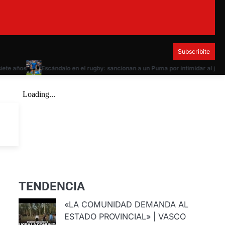
Subscribite
años
Escándalo en el rugby: sancionan a un Puma por intimidar al juez ante
l
TENDENCIA
«LA COMUNIDAD DEMANDA AL
ESTADO PROVINCIAL» | VASCO