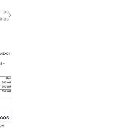
 las
inas
icos
evo