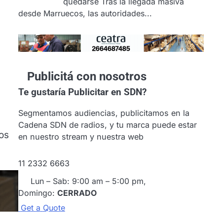
quedarse
Tras la llegada masiva
desde Marruecos, las autoridades...
Publicitá con nosotros
Te gustaría
Publicitar en SDN?
Segmentamos audiencias, publicitamos en la
Cadena SDN de radios, y tu marca puede estar
os
en nuestro stream y nuestra web
11 2332 6663
Lun – Sab: 9:00 am – 5:00 pm,
Domingo:
CERRADO
G
e
t
a
Q
u
o
t
e