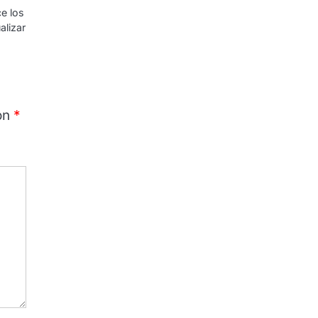
ce los
alizar
on
*