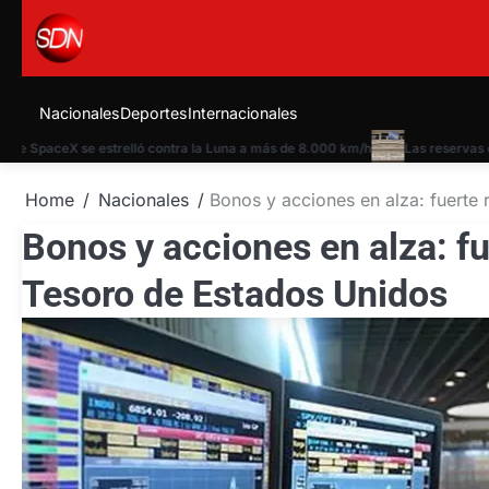
Skip
to
content
Nacionales
Deportes
Internacionales
SpaceX se estrelló contra la Luna a más de 8.000 km/h
Las reservas del B
Home
Nacionales
Bonos y acciones en alza: fuerte
Bonos y acciones en alza: fu
Tesoro de Estados Unidos