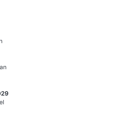
n
ran
029
 el