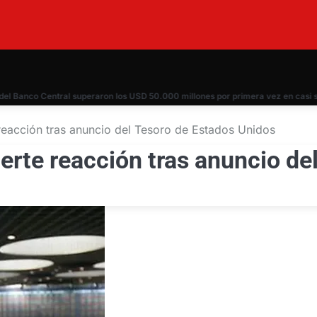
anco Central superaron los USD 50.000 millones por primera vez en casi siete 
 reacción tras anuncio del Tesoro de Estados Unidos
erte reacción tras anuncio de