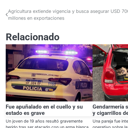
Agricultura extiende vigencia y busca asegurar USD 7
Navegación
millones en exportaciones
de
entradas
Relacionado
Fue apuñalado en el cuello y su
Gendarmería 
estado es grave
y cigarrillos 
Un joven de 19 años resultó gravemente
Una pareja fue int
herido tras ser atacado con un arma blanca
operativo sobre la