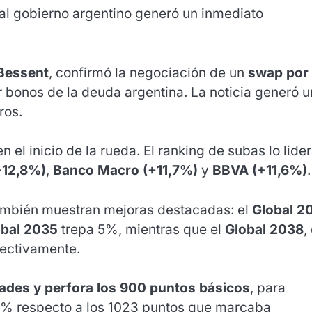
 al gobierno argentino generó un inmediato
Bessent
, confirmó la negociación de un
swap por
 bonos de la deuda argentina. La noticia generó u
ros.
 el inicio de la rueda. El ranking de subas lo lide
+12,8%)
,
Banco Macro (+11,7%)
y
BBVA (+11,6%)
.
también muestran mejoras destacadas: el
Global 2
obal 2035
trepa 5%, mientras que el
Global 2038
,
ectivamente.
dades y perfora los 900 puntos básicos
, para
18% respecto a los 1023 puntos que marcaba