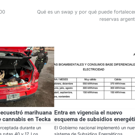
000
Qué es un swap y por qué puede fortalecer
reservas argent
secuestró marihuana
Entra en vigencia el nuevo
de cannabis en Tecka
esquema de subsidios energét
erceptada durante un
El Gobierno nacional implementó un nu
s rutas 40 y 17. Los
sistema de Subsidios Energéticos