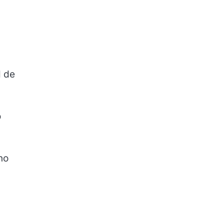
l de
o
no