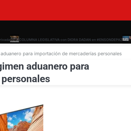
da
COLUMNA LEGISLATIVA con DIORA DADAN en #ENSONDEPAZ
VIER
aduanero para importación de mercaderías personales
imen aduanero para
 personales