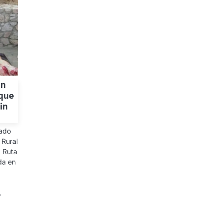
on
 que
in
zado
 Rural
a Ruta
da en
.