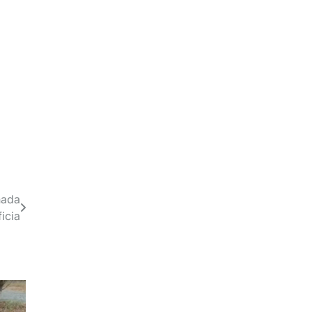
nada
icia