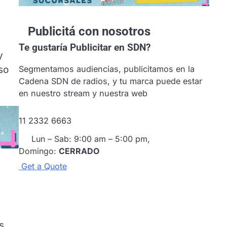
Publicitá con nosotros
Te gustaría
Publicitar en SDN?
y
Segmentamos audiencias, publicitamos en la
so
Cadena SDN de radios, y tu marca puede estar
en nuestro stream y nuestra web
11 2332 6663
Lun – Sab: 9:00 am – 5:00 pm,
Domingo:
CERRADO
G
e
t
a
Q
u
o
t
e
s