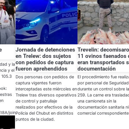
e
Jornada de detenciones
Trevelin: decomisar
en Trelew: dos sujetos
11 ovinos faenados
con pedidos de captura
eran transportados s
dad y la
fueron aprehendidos
documentación
cia y el
a 105.3
Dos personas con pedidos de
El procedimiento fue reali
captura vigentes fueron
por personal de Seguridad
ook:
interceptadas este miércoles en
durante un control sobre l
uestras
Trelew tras diversos operativos
259. La carne era traslada
en
de control y patrullaje
una camioneta sin la
realizados por efectivos de la
documentación sanitaria ni
8A/join
Policía del Chubut en distintos
comercial correspondiente
puntos de la ciudad.