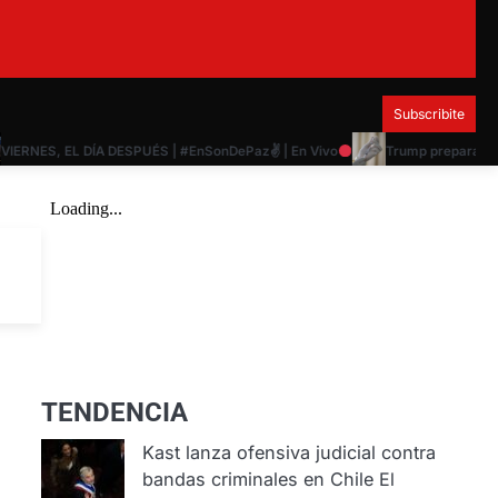
Subscribite
NES, EL DÍA DESPUÉS | #EnSonDePaz✌ | En Vivo
Trump prepara decreto
TENDENCIA
Kast lanza ofensiva judicial contra
bandas criminales en Chile
El