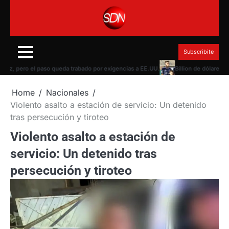
Skip
to
content
Subscribite
o el paso queda trabado por exigencias a EE.UU.
Billion de dólares de Washin
Home
Nacionales
Violento asalto a estación de servicio: Un detenido
tras persecución y tiroteo
Violento asalto a estación de
servicio: Un detenido tras
persecución y tiroteo