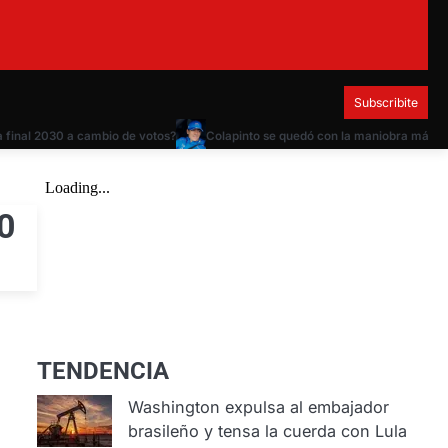
Subscribite
nal 2030 a cambio de votos?
Colapinto se quedó con la maniobra más brillante 
0
TENDENCIA
Washington expulsa al embajador
brasileño y tensa la cuerda con Lula