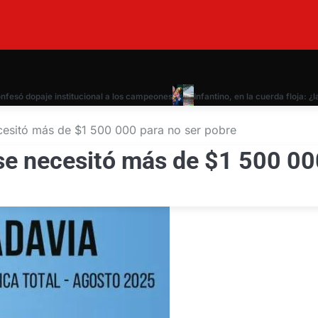
 dopaje institucional a los campeones
Infantino, en la cuerda floja: ¿la fi
cesitó más de $1 500 000 para no ser pobre
se necesitó más de $1 500 00