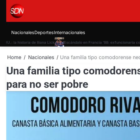
Skip
to
content
Nacionales
Deportes
Internacionales
 la historia de Iliana Lick
Escándalo en Francia ’98: exfuncionaria confesó
Home
Nacionales
Una familia tipo comodorense ne
Una familia tipo comodoren
para no ser pobre