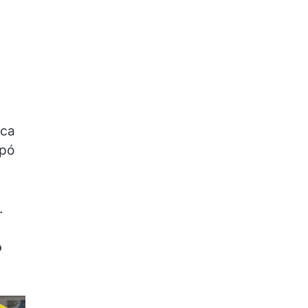
ica
epó
.
o