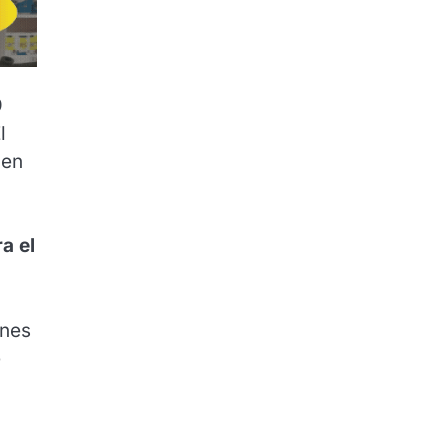
9
l
en
a el
rnes
e