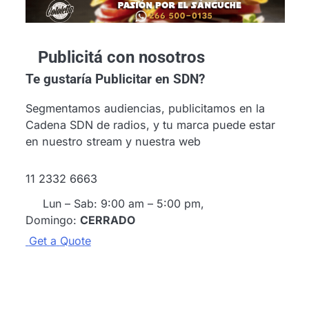
Publicitá con nosotros
Te gustaría
Publicitar en SDN?
Segmentamos audiencias, publicitamos en la
Cadena SDN de radios, y tu marca puede estar
en nuestro stream y nuestra web
11 2332 6663
Lun – Sab: 9:00 am – 5:00 pm,
Domingo:
CERRADO
G
e
t
a
Q
u
o
t
e