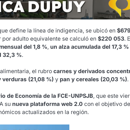
 que define la línea de indigencia, se ubicó en
$67
r por adulto equivalente se calculó en
$220 053
. E
mensual del 1,8 %
,
un alza acumulada del 17,3 %
l 32,3 %
.
alimentaria, el rubro
carnes y derivados concentr
y verduras (21,08 %)
y
pan y cereales (20,03 %)
.
io de Economía de la FCE-UNPSJB
, que este vie
SA su
nueva plataforma web 2.0
con el objetivo d
onómicos actualizados en la región.