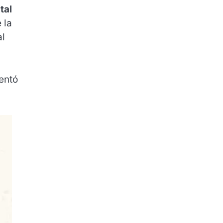
tal
 la
al
entó