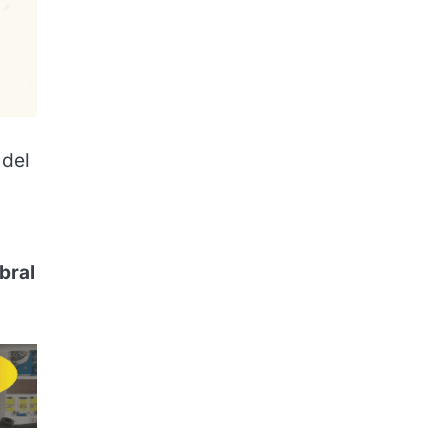
 del
bral