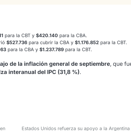
11
para la CBT y
$420.140
para la CBA.
rió
$527.736
para cubrir la CBA y
$1.176.852
para la CBT.
063
para la CBA y
$1.237.789
para la CBT.
jo de la inflación general de septiembre
, que fu
lza interanual del IPC (31,8 %)
.
 en
Estados Unidos refuerza su apoyo a la Argentina