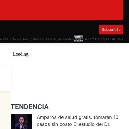
Subscribite
rlo por los cortes en Cantilo: «Erraste»
LA LEY DISPUTA, AHORA A DIPUT
TENDENCIA
Amparos de salud gratis: tomarán 10
casos sin costo
El estudio del Dr.