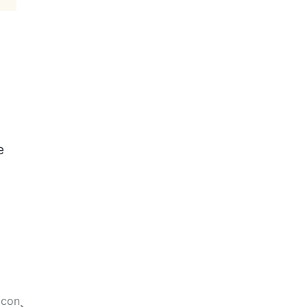
e
 con