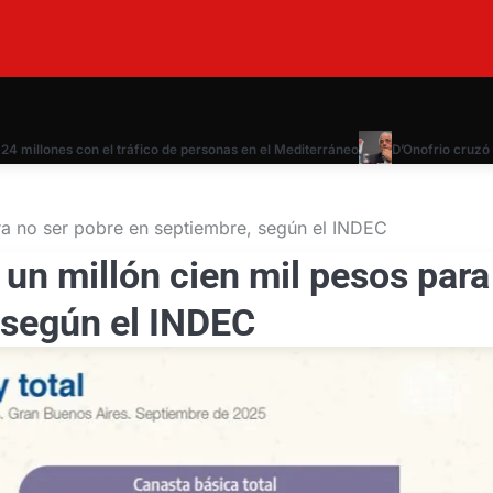
ones con el tráfico de personas en el Mediterráneo
D’Onofrio cruzó a Di Ca
ara no ser pobre en septiembre, según el INDEC
 un millón cien mil pesos para
 según el INDEC