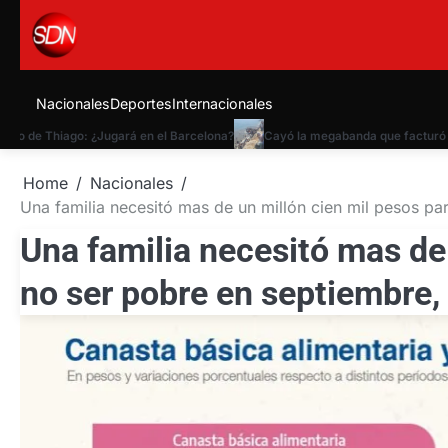
Skip
to
content
Nacionales
Deportes
Internacionales
de Thiago: ¿Jugará en el Barcelona?
Cayó la megabanda que facturó 24 mill
Home
Nacionales
Una familia necesitó mas de un millón cien mil pesos p
Una familia necesitó mas de
no ser pobre en septiembre,