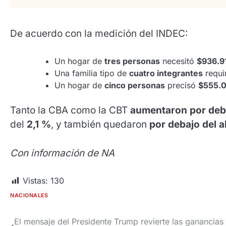
De acuerdo con la medición del INDEC:
Un hogar de
tres personas
necesitó
$936.9
Una familia tipo de
cuatro integrantes
requi
Un hogar de
cinco personas
precisó
$555.
Tanto la CBA como la CBT
aumentaron por deba
del
2,1 %
, y también quedaron
por debajo del a
Con información de NA
Vistas:
130
NACIONALES
El mensaje del Presidente Trump revierte las ganancias
Navegación