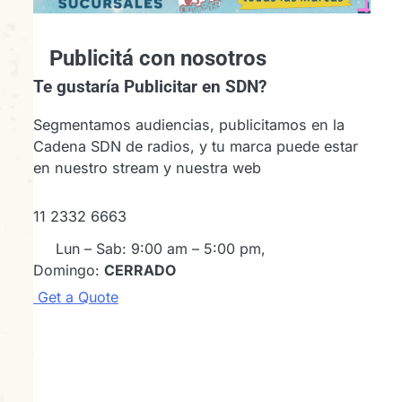
Publicitá con nosotros
Te gustaría
Publicitar en SDN?
Segmentamos audiencias, publicitamos en la
Cadena SDN de radios, y tu marca puede estar
en nuestro stream y nuestra web
11 2332 6663
Lun – Sab: 9:00 am – 5:00 pm,
Domingo:
CERRADO
G
e
t
a
Q
u
o
t
e