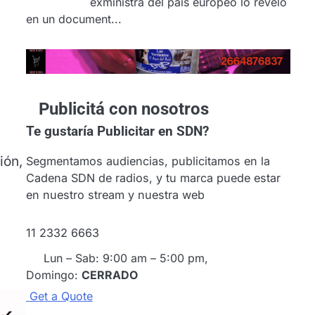
exministra del país europeo lo reveló
en un document...
Publicitá con nosotros
Te gustaría
Publicitar en SDN?
ión,
Segmentamos audiencias, publicitamos en la
Cadena SDN de radios, y tu marca puede estar
en nuestro stream y nuestra web
11 2332 6663
Lun – Sab: 9:00 am – 5:00 pm,
Domingo:
CERRADO
G
e
t
a
Q
u
o
t
e