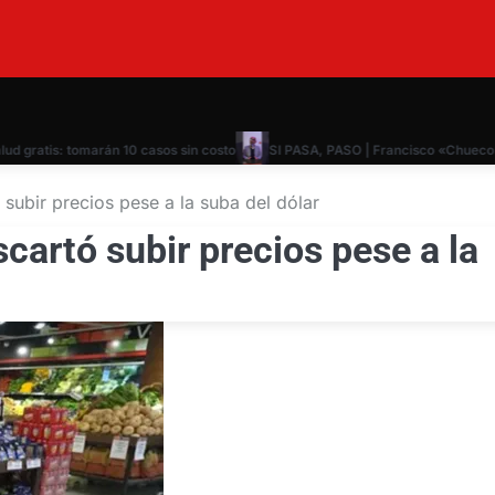
ratis: tomarán 10 casos sin costo
SI PASA, PASO | Francisco «Chueco» P
subir precios pese a la suba del dólar
cartó subir precios pese a la