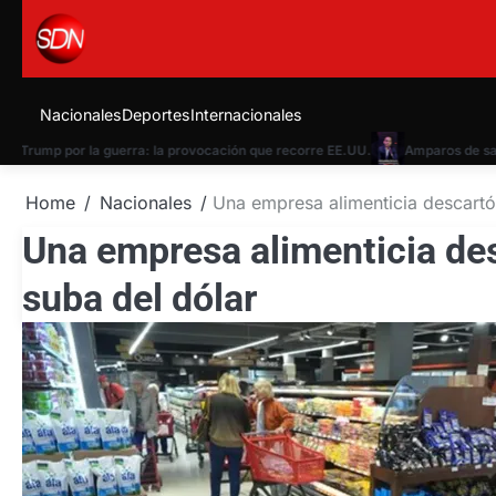
Skip
to
content
Nacionales
Deportes
Internacionales
Trump por la guerra: la provocación que recorre EE.UU.
Amparos de salud g
Home
Nacionales
Una empresa alimenticia descartó 
Una empresa alimenticia des
suba del dólar