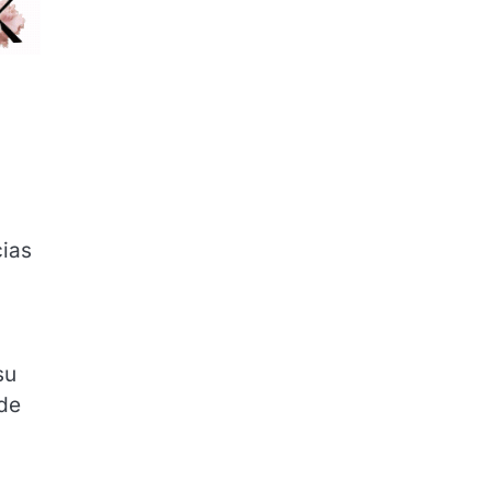
cias
su
 de