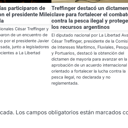
rías participaron de
Treffinger destacó un dictame
n el presidente Milei
clave para fortalecer el combat
da
contra la pesca ilegal y protege
los recursos argentinos
onales César Treffinger y
iparon de un encuentro de
El diputado nacional por La Libertad Av
 por el presidente Javier
César Treffinger, presidente de la Comis
osada, junto a legisladores
de Intereses Marítimos, Fluviales, Pesq
cientes a La Libertad
y Portuarios, destacó la obtención del
dictamen de mayoría para avanzar en la
aprobación de un acuerdo internacional
orientado a fortalecer la lucha contra la
pesca ilegal, no declarada y no
reglamentada.
icada.
Los campos obligatorios están marcados c