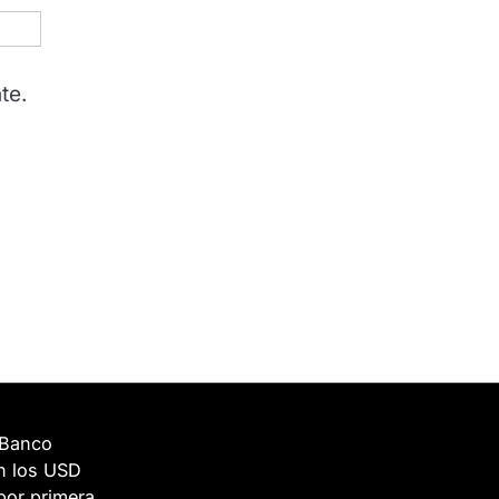
te.
 Banco
n los USD
por primera