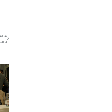
erte
soro