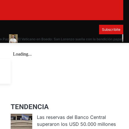
Subscribite
az
El Vaticano en Boedo: San Lorenzo sueña con la bendición papal
Tag
TENDENCIA
Las reservas del Banco Central
superaron los USD 50.000 millones