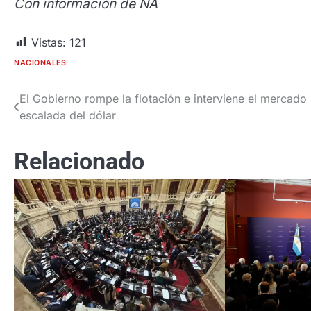
Con información de NA
Vistas:
121
NACIONALES
El Gobierno rompe la flotación e interviene el mercado 
Navegación
escalada del dólar
de
entradas
Relacionado