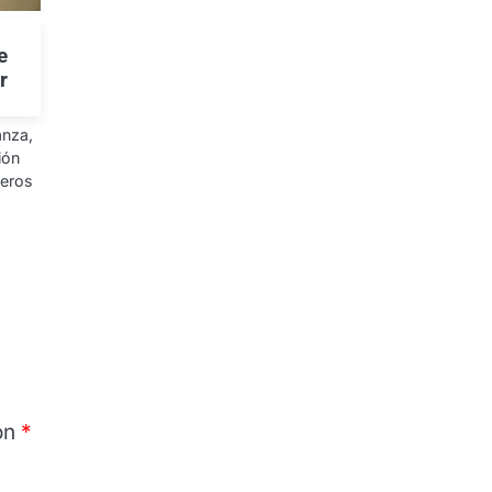
n
e
r
anza,
ión
ueros
on
*