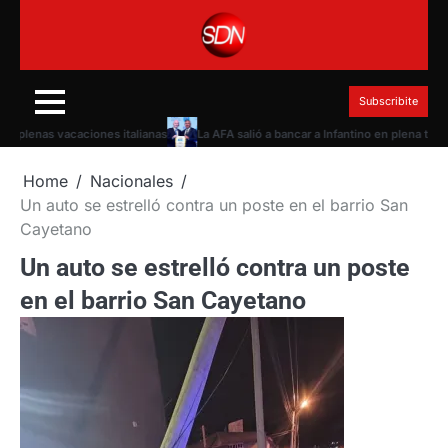
Skip
to
content
Subscribite
lenas vacaciones italianas
La AFA salió a bancar a Infantino en plena torment
Home
Nacionales
Un auto se estrelló contra un poste en el barrio San
Cayetano
Un auto se estrelló contra un poste
en el barrio San Cayetano