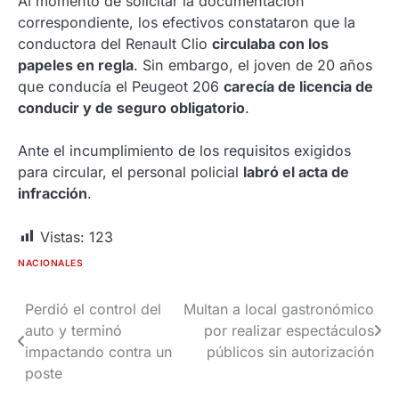
Al momento de solicitar la documentación
correspondiente, los efectivos constataron que la
conductora del Renault Clio
circulaba con los
papeles en regla
. Sin embargo, el joven de 20 años
que conducía el Peugeot 206
carecía de licencia de
conducir y de seguro obligatorio
.
Ante el incumplimiento de los requisitos exigidos
para circular, el personal policial
labró el acta de
infracción
.
Vistas:
123
NACIONALES
Perdió el control del
Multan a local gastronómico
Navegación
auto y terminó
por realizar espectáculos
de
impactando contra un
públicos sin autorización
poste
entradas