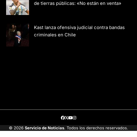
de tierras públicas: «No están en venta»
Kast lanza ofensiva judicial contra bandas
criminales en Chile
Facebook
Twitter
Youtube
Instagram
© 2026
Servicio de Noticias
. Todos los derechos reservados.