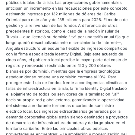
públicos totales de la isla. Las proyecciones gubernamentales
anticipan un incremento en las recaudaciones por este concepto,
estimando ingresos por 132 millones de dólares del Caribe
Oriental para este año y de 138 millones para 2026. El modelo de
gestión y la reinversión de los fondos A diferencia de otros
precedentes históricos, como el caso de la nación insular de
Tuvalu —que licenció su dominio ".tv" por una tarifa anual fija que
luego quedó desactualizada ante el crecimiento de internet—,
Anguila estructuró un esquema flexible de ingresos compartidos
con la firma especializada Identity Digital. Bajo este acuerdo de
cinco años, el gobierno local percibe la mayor parte del costo de
registro y renovación (estimado entre 150 y 200 dólares
bianuales por dominio), mientras que la empresa tecnológica
estadounidense retiene una comisión cercana al 10%. Para
proteger este flujo de fondos frente a contingencias climáticas o
fallas de infraestructura en la isla, la firma Identity Digital trasladó
el alojamiento de todos los servidores de la terminación ".ai"
hacia su propia red global externa, garantizando la operatividad
del sistema aun durante tormentas o cortes de suministro
eléctrico local. Los ingresos extraordinarios generados por la
demanda corporativa global están siendo destinados a proyectos
de desarrollo de infraestructura duradera y de largo plazo en el
territorio caribeño. Entre las principales obras públicas
proyectadas se encuentran: – La ampliación y modernización del