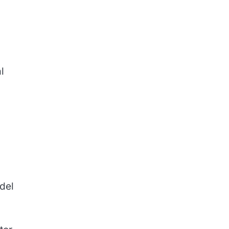
l
del