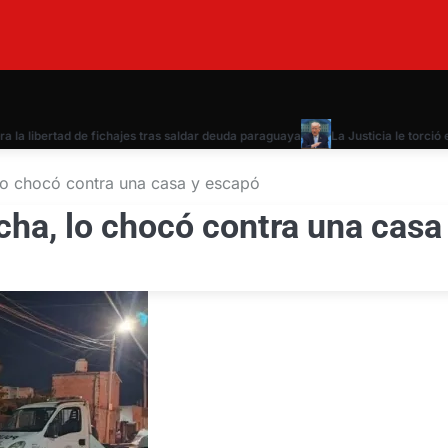
libertad de fichajes tras saldar deuda paraguaya
La Justicia le torció el
lo chocó contra una casa y escapó
cha, lo chocó contra una casa