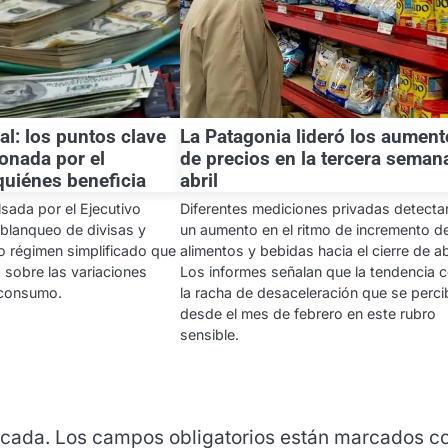
al: los puntos clave
La Patagonia lideró los aumen
ionada por el
de precios en la tercera seman
quiénes beneficia
abril
sada por el Ejecutivo
Diferentes mediciones privadas detecta
 blanqueo de divisas y
un aumento en el ritmo de incremento d
o régimen simplificado que
alimentos y bebidas hacia el cierre de abr
s sobre las variaciones
Los informes señalan que la tendencia c
l consumo.
la racha de desaceleración que se perci
desde el mes de febrero en este rubro
sensible.
icada.
Los campos obligatorios están marcados c