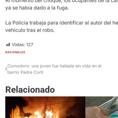
Al momento del choque, los ocupantes de la casa
ya se había dado a la fuga.
La Policía trabaja para identificar al autor del
vehículo tras el robo.
Vistas:
127
NACIONALES
Comodoro: una joven fue hallada sin vida en el
Navegación
barrio Padre Corti
de
entradas
Relacionado