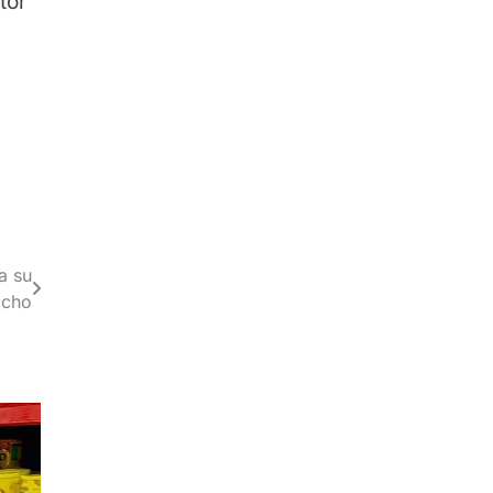
tor
l
a su
acho