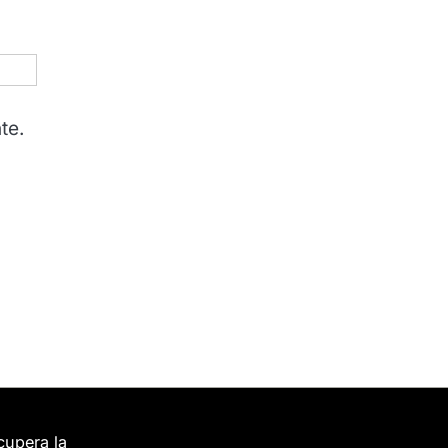
te.
cupera la