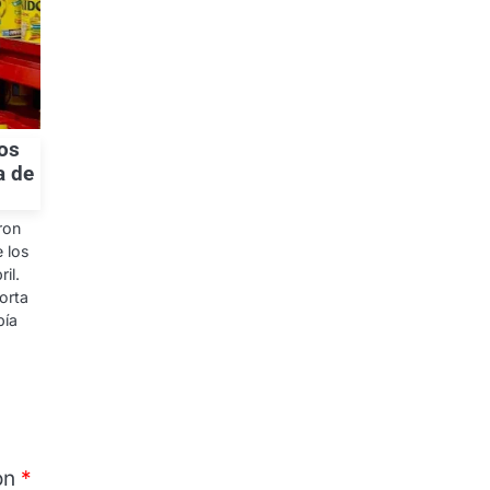
tos
a de
ron
e los
il.
orta
bía
on
*