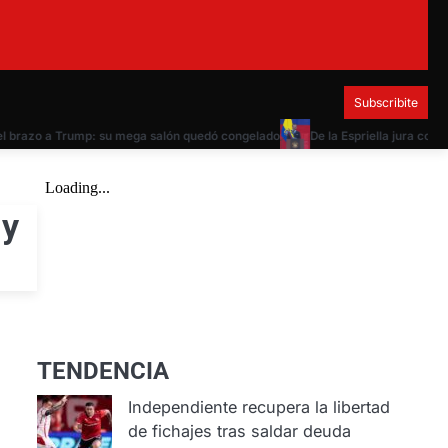
Subscribite
 brazo a Trump: su mega salón quedó congelado
De la Espriella jura como pr
 y
TENDENCIA
Independiente recupera la libertad
de fichajes tras saldar deuda