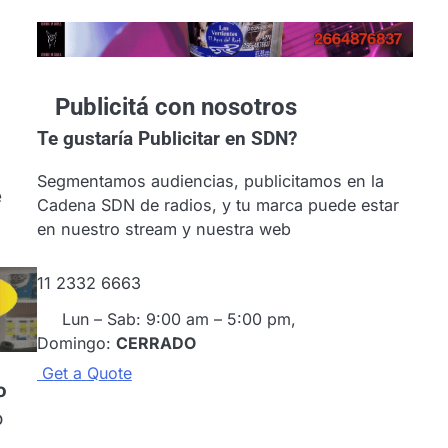
Publicitá con nosotros
Te gustaría
Publicitar en SDN?
Segmentamos audiencias, publicitamos en la
e
Cadena SDN de radios, y tu marca puede estar
en nuestro stream y nuestra web
11 2332 6663
Lun – Sab: 9:00 am – 5:00 pm,
Domingo:
CERRADO
G
e
t
a
Q
u
o
t
e
o
o