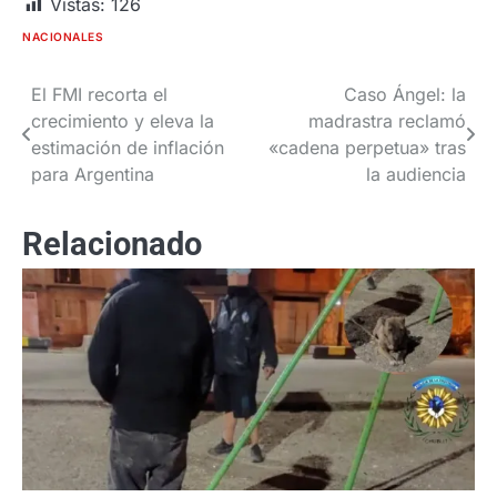
Vistas:
126
NACIONALES
El FMI recorta el
Caso Ángel: la
Navegación
crecimiento y eleva la
madrastra reclamó
de
estimación de inflación
«cadena perpetua» tras
para Argentina
la audiencia
entradas
Relacionado