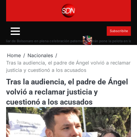
Skip
to
content
Subscribite
r de Bolsonaro en plena celebración paterna
Irán pone la pelota en la canch
Home
Nacionales
Tras la audiencia, el padre de Ángel volvió a reclamar
justicia y cuestionó a los acusados
Tras la audiencia, el padre de Ángel
volvió a reclamar justicia y
cuestionó a los acusados