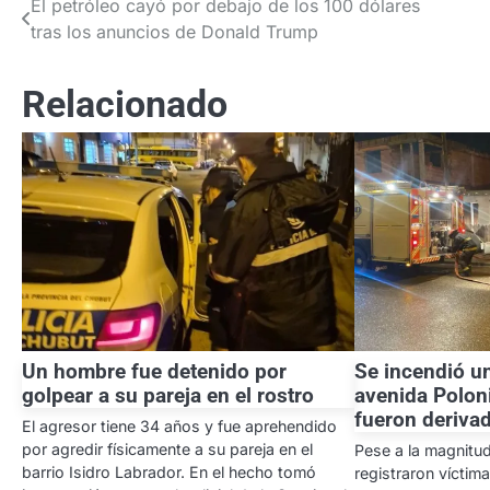
El petróleo cayó por debajo de los 100 dólares
Navegación
tras los anuncios de Donald Trump
de
entradas
Relacionado
Un hombre fue detenido por
Se incendió u
golpear a su pareja en el rostro
avenida Polon
fueron derivad
El agresor tiene 34 años y fue aprehendido
por agredir físicamente a su pareja en el
Pese a la magnitud
barrio Isidro Labrador. En el hecho tomó
registraron víctima