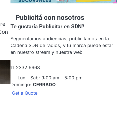
Publicitá con nosotros
bre
Te gustaría
Publicitar en SDN?
 Con
Segmentamos audiencias, publicitamos en la
Cadena SDN de radios, y tu marca puede estar
en nuestro stream y nuestra web
11 2332 6663
Lun – Sab: 9:00 am – 5:00 pm,
Domingo:
CERRADO
G
e
t
a
Q
u
o
t
e