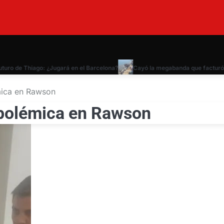
ro de Thiago: ¿Jugará en el Barcelona?
Cayó la megabanda que facturó 24 mi
mica en Rawson
a polémica en Rawson