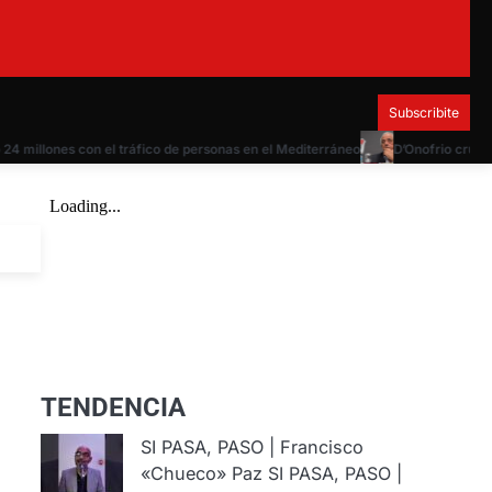
Subscribite
llones con el tráfico de personas en el Mediterráneo
D’Onofrio cruzó a Di
TENDENCIA
SI PASA, PASO | Francisco
«Chueco» Paz
SI PASA, PASO |