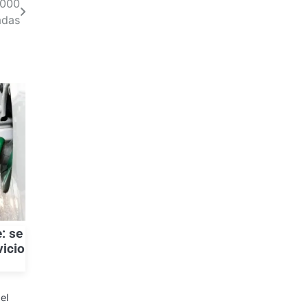
.000
adas
: se
vicio
s
el