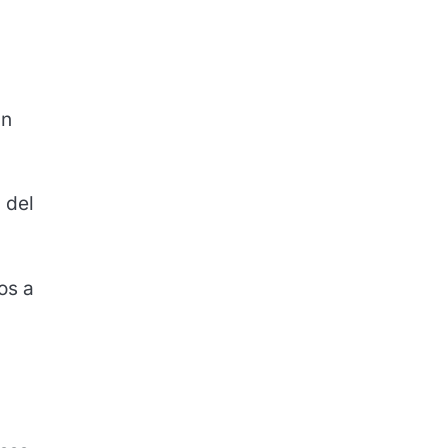
ún
 del
os a