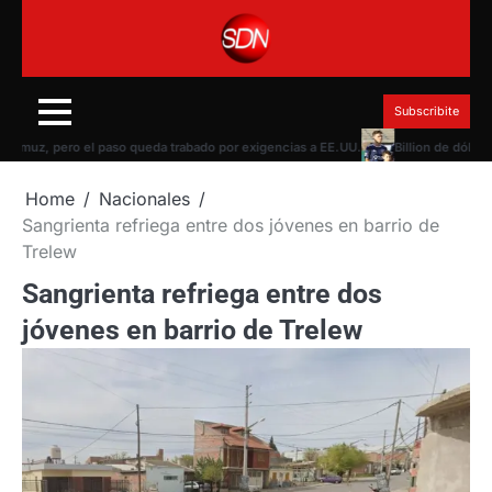
Skip
to
content
Subscribite
uz, pero el paso queda trabado por exigencias a EE.UU.
Billion de dólares de
Home
Nacionales
Sangrienta refriega entre dos jóvenes en barrio de
Trelew
Sangrienta refriega entre dos
jóvenes en barrio de Trelew