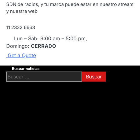
SDN de radios, y tu marca puede estar en nuestro stream
y nuestra web
11 2332 6663
Lun – Sab: 9:00 am – 5:00 pm,
Domingo:
CERRADO
G
e
t
a
Q
u
o
t
e
Buscar noticias
Buscar: