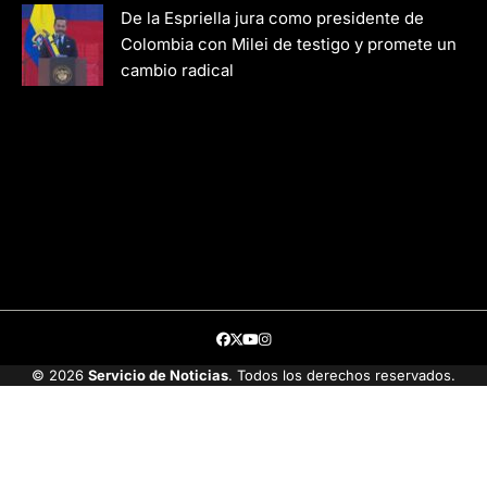
De la Espriella jura como presidente de
Colombia con Milei de testigo y promete un
cambio radical
Facebook
Twitter
Youtube
Instagram
© 2026
Servicio de Noticias
. Todos los derechos reservados.