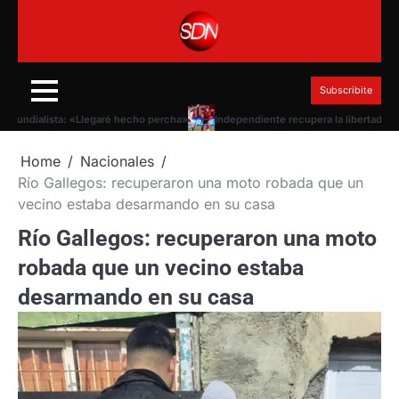
Skip
to
content
Subscribite
ndialista: «Llegaré hecho percha»
Independiente recupera la libertad de ficha
Home
Nacionales
Río Gallegos: recuperaron una moto robada que un
vecino estaba desarmando en su casa
Río Gallegos: recuperaron una moto
robada que un vecino estaba
desarmando en su casa