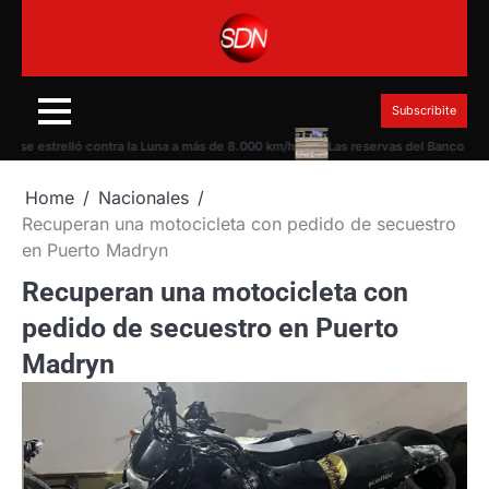
Skip
to
content
Subscribite
estrelló contra la Luna a más de 8.000 km/h
Las reservas del Banco Central 
Home
Nacionales
Recuperan una motocicleta con pedido de secuestro
en Puerto Madryn
Recuperan una motocicleta con
pedido de secuestro en Puerto
Madryn