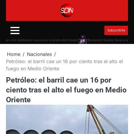
Skip
to
content
Subscribite
n con soldados rusos por la plata del Estado
Benjamín Godoy busca apoyo pa
Home
Nacionales
Petróleo: el barril cae un 16 por ciento tras el alto el
fuego en Medio Oriente
Petróleo: el barril cae un 16 por
ciento tras el alto el fuego en Medio
Oriente