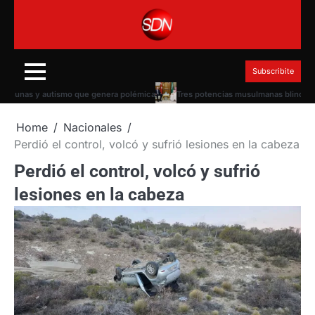
Skip
to
content
Subscribite
nas y autismo que genera polémica
Tres potencias musulmanas blindan alianza
Home
Nacionales
Perdió el control, volcó y sufrió lesiones en la cabeza
Perdió el control, volcó y sufrió
lesiones en la cabeza