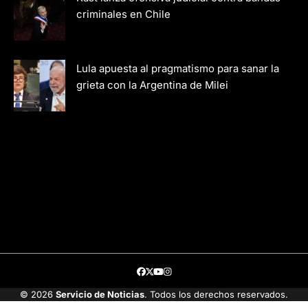
criminales en Chile
Lula apuesta al pragmatismo para sanar la
grieta con la Argentina de Milei
Facebook
Twitter
Youtube
Instagram
© 2026
Servicio de Noticias
. Todos los derechos reservados.