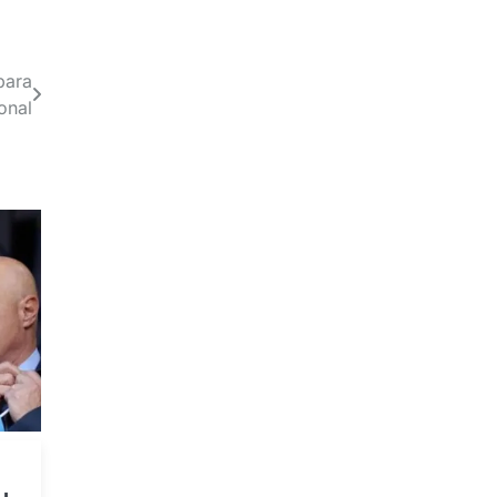
para
ional