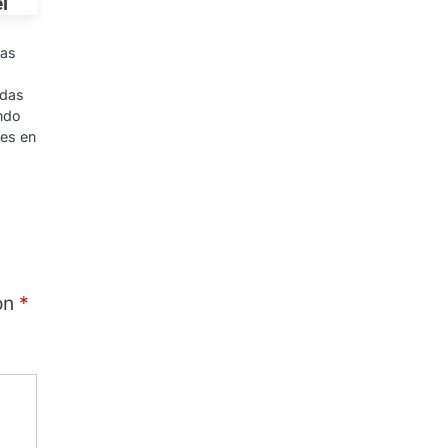
el
las
adas
ando
nes en
on
*