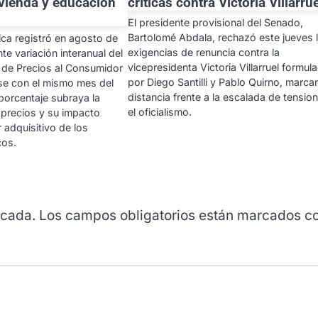
ivienda y educación
críticas contra Victoria Villarru
El presidente provisional del Senado,
Bartolomé Abdala, rechazó este jueves 
ica registró en agosto de
exigencias de renuncia contra la
e variación interanual del
vicepresidenta Victoria Villarruel formul
e de Precios al Consumidor
por Diego Santilli y Pablo Quirno, marc
rse con el mismo mes del
distancia frente a la escalada de tensio
 porcentaje subraya la
el oficialismo.
 precios y su impacto
r adquisitivo de los
cos.
icada.
Los campos obligatorios están marcados c