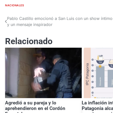
NACIONALES
Pablo Castillo emocionó a San Luis con un show íntimo
Navegación
y un mensaje inspirador
de
entradas
Relacionado
Agredió a su pareja y lo
La inflación i
aprehendieron en el Cordón
Patagonia alc