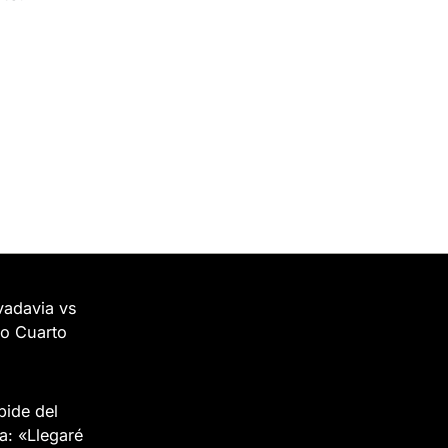
vadavia vs
ío Cuarto
pide del
a: «Llegaré