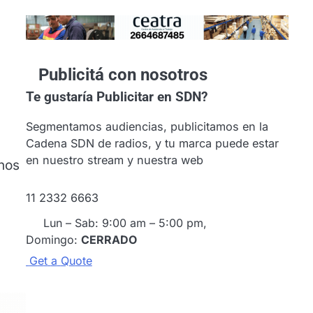
Publicitá con nosotros
Te gustaría
Publicitar en SDN?
Segmentamos audiencias, publicitamos en la
Cadena SDN de radios, y tu marca puede estar
en nuestro stream y nuestra web
anos
11 2332 6663
Lun – Sab: 9:00 am – 5:00 pm,
Domingo:
CERRADO
G
e
t
a
Q
u
o
t
e