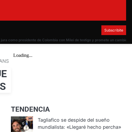
Subscribite
ura como presidente de Colombia con Milei de testigo y promete un cambio radica
FANS
UE
NS
TENDENCIA
Tagliafico se despide del sueño
mundialista: «Llegaré hecho percha»