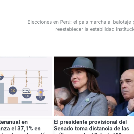
Elecciones en Perú: el país marcha al balotaje 
reestablecer la estabilidad instituc
nteranual en
El presidente provisional del
anza el 37,1% en
Senado toma distancia de las