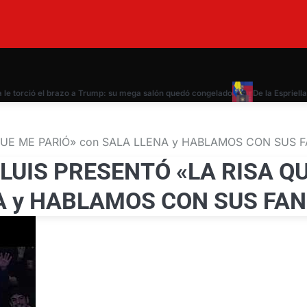
 torció el brazo a Trump: su mega salón quedó congelado
De la Espriella j
 QUE ME PARIÓ» con SALA LLENA y HABLAMOS CON SUS 
 LUIS PRESENTÓ «LA RISA Q
NA y HABLAMOS CON SUS FA