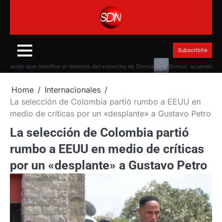
Skip
to
content
Subscribite
do que redefine el dominio del estrecho de Ormuz
Ormuz: acuerdo con Omán
Home
Internacionales
La selección de Colombia partió rumbo a EEUU en
medio de críticas por un «desplante» a Gustavo Petro
La selección de Colombia partió
rumbo a EEUU en medio de críticas
por un «desplante» a Gustavo Petro