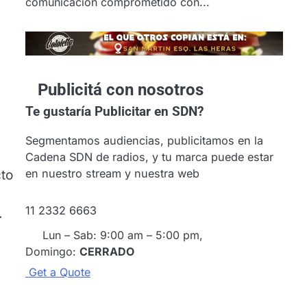
comunicación comprometido con...
Publicitá con nosotros
Te gustaría
Publicitar en SDN?
Segmentamos audiencias, publicitamos en la
Cadena SDN de radios, y tu marca puede estar
en nuestro stream y nuestra web
cto
11 2332 6663
.
Lun – Sab: 9:00 am – 5:00 pm,
u
Domingo:
CERRADO
G
e
t
a
Q
u
o
t
e