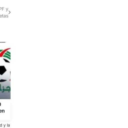
PF y
etas
O
en
 y la