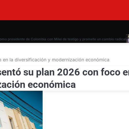
o presidente de Colombia con Milei de testigo y promete un cambio radical
 en la diversificación y modernización económica
entó su plan 2026 con foco e
ización económica