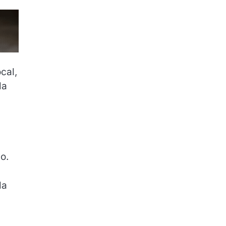
cal,
la
o.
la