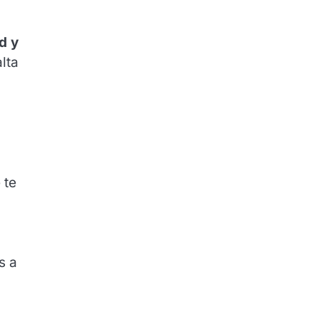
d y
lta
 te
s a