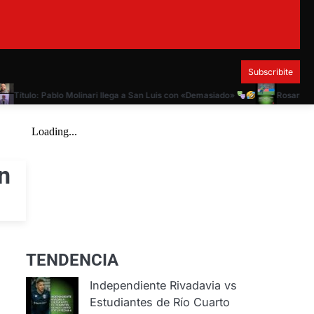
Subscribite
Título: Pablo Molinari llega a San Luis con «Demasiado»
Rosario Centr
n
TENDENCIA
Independiente Rivadavia vs
Estudiantes de Río Cuarto