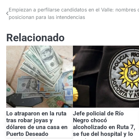
Empiezan a perfilarse candidatos en el Valle: nombres 
Navegación
posicionan para las intendencias
de
entradas
Relacionado
Lo atraparon en la ruta
Jefe policial de Río
tras robar joyas y
Negro chocó
dólares de una casa en
alcoholizado en Ruta 7,
Puerto Deseado
se fue del hospital y lo