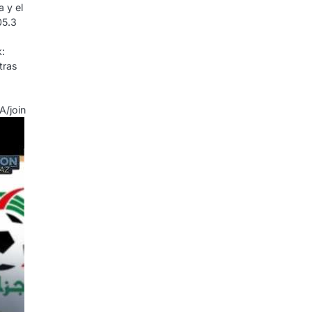
a y el
05.3
:
tras
/join