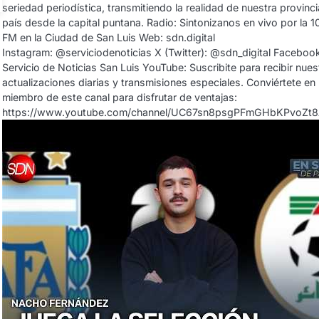
seriedad periodística, transmitiendo la realidad de nuestra provinci
país desde la capital puntana. Radio: Sintonizanos en vivo por la 1
FM en la Ciudad de San Luis Web: sdn.digital
Instagram: @serviciodenoticias X (Twitter): @sdn_digital Facebook
Servicio de Noticias San Luis YouTube: Suscribite para recibir nues
actualizaciones diarias y transmisiones especiales. Conviértete en
miembro de este canal para disfrutar de ventajas:
https://www.youtube.com/channel/UC67sn8psgPFmGHbKPvoZt8A