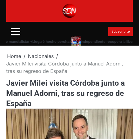
Skip
to
content
Subscribite
 mundialista: «Llegaré hecho percha»
Independiente recupera la libertad de f
Home
Nacionales
Javier Milei visita Córdoba junto a Manuel Adorni,
tras su regreso de España
Javier Milei visita Córdoba junto a
Manuel Adorni, tras su regreso de
España