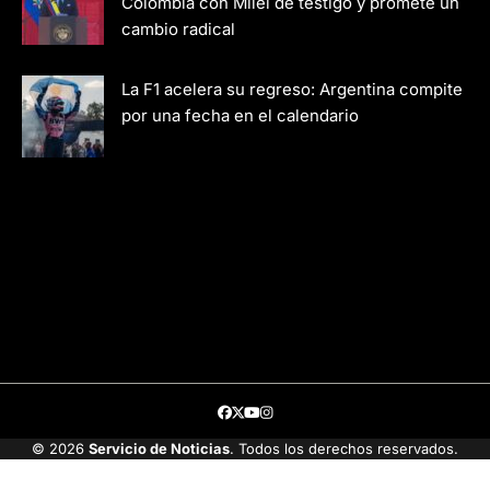
Colombia con Milei de testigo y promete un
cambio radical
La F1 acelera su regreso: Argentina compite
por una fecha en el calendario
Facebook
Twitter
Youtube
Instagram
© 2026
Servicio de Noticias
. Todos los derechos reservados.