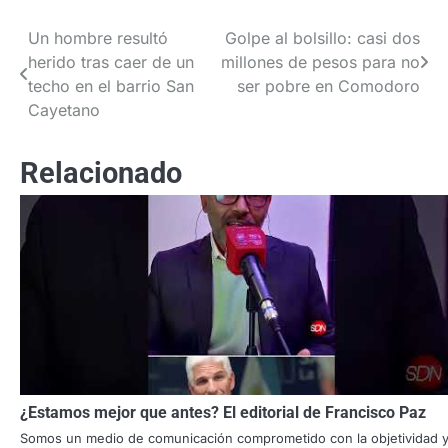
Un hombre resultó
Golpe al bolsillo: casi dos
Navegación
herido tras caer de un
millones de pesos para no
de
techo en el barrio San
ser pobre en Comodoro
Cayetano
entradas
Relacionado
¿Estamos mejor que antes? El editorial de Francisco Paz
Somos un medio de comunicación comprometido con la objetividad y