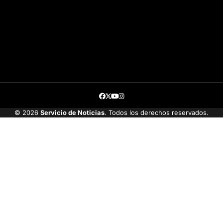
Facebook
Twitter
Youtube
Instagram
© 2026
Servicio de Noticias
. Todos los derechos reservados.