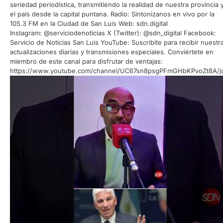
seriedad periodística, transmitiendo la realidad de nuestra provincia 
el país desde la capital puntana. Radio: Sintonizanos en vivo por la
105.3 FM en la Ciudad de San Luis Web: sdn.digital
Instagram: @serviciodenoticias X (Twitter): @sdn_digital Facebook:
Servicio de Noticias San Luis YouTube: Suscribite para recibir nuestr
actualizaciones diarias y transmisiones especiales. Conviértete en
miembro de este canal para disfrutar de ventajas:
https://www.youtube.com/channel/UC67sn8psgPFmGHbKPvoZt8A/j