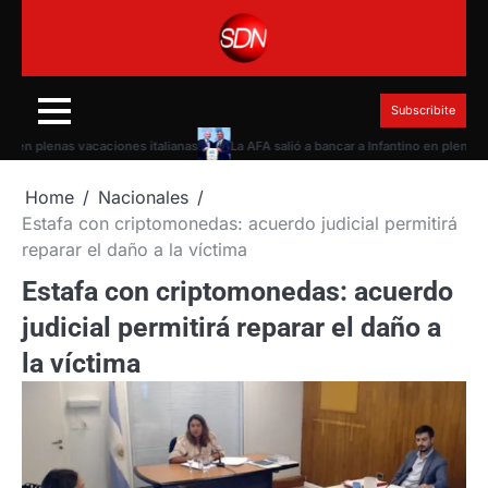
Skip
to
content
Subscribite
 plenas vacaciones italianas
La AFA salió a bancar a Infantino en plena torme
Home
Nacionales
Estafa con criptomonedas: acuerdo judicial permitirá
reparar el daño a la víctima
Estafa con criptomonedas: acuerdo
judicial permitirá reparar el daño a
la víctima