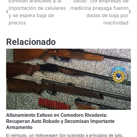
Eliminan aranceles a la
Salud: 139 empresas de
Navegación
importación de celulares
medicina prepaga fueron
de
y se espera baja de
dadas de baja por
precios
inactividad
entradas
Relacionado
Allanamiento Exitoso en Comodoro Rivadavia:
Recuperan Auto Robado y Decomisan Importante
Armamento
El vehículo, un Volkswagen Gol sustraído a principios de julio,