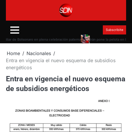
Skip
to
content
Subscribite
ar de Bolsonaro en plena celebración paterna
Irán pone la pelota en la canc
Home
Nacionales
Entra en vigencia el nuevo esquema de subsidios
energéticos
Entra en vigencia el nuevo esquema
de subsidios energéticos