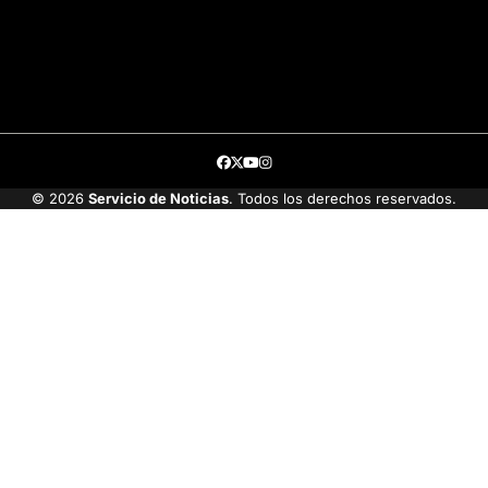
Facebook
Twitter
Youtube
Instagram
© 2026
Servicio de Noticias
. Todos los derechos reservados.