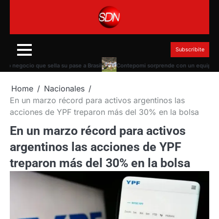
Skip
to
content
Subscribite
negocio que sella su pase a Brasil
Contepomi sorprende con un equipo alterna
Home
Nacionales
En un marzo récord para activos argentinos las
acciones de YPF treparon más del 30% en la bolsa
En un marzo récord para activos
argentinos las acciones de YPF
treparon más del 30% en la bolsa