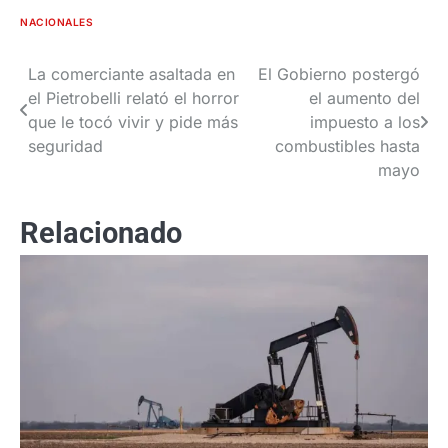
NACIONALES
La comerciante asaltada en
El Gobierno postergó
Navegación
el Pietrobelli relató el horror
el aumento del
de
que le tocó vivir y pide más
impuesto a los
seguridad
combustibles hasta
entradas
mayo
Relacionado