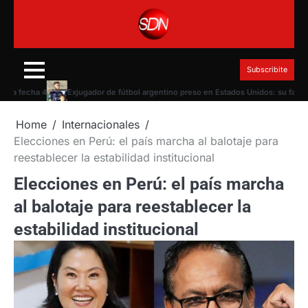
Skip
to
content
Subscribite
fecha 4
Exjugador de fútbol argentino preso en Estados Unidos: su familia clam
Home
Internacionales
Elecciones en Perú: el país marcha al balotaje para
reestablecer la estabilidad institucional
Elecciones en Perú: el país marcha
al balotaje para reestablecer la
estabilidad institucional