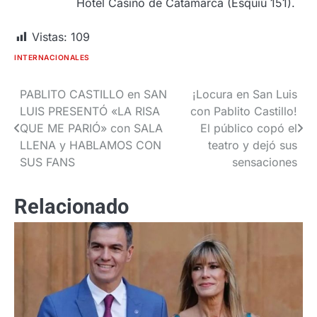
Hotel Casino de Catamarca (Esquiú 151).
Vistas:
109
INTERNACIONALES
PABLITO CASTILLO en SAN
¡Locura en San Luis
Navegación
LUIS PRESENTÓ «LA RISA
con Pablito Castillo!
de
QUE ME PARIÓ» con SALA
El público copó el
LLENA y HABLAMOS CON
teatro y dejó sus
entradas
SUS FANS
sensaciones
Relacionado