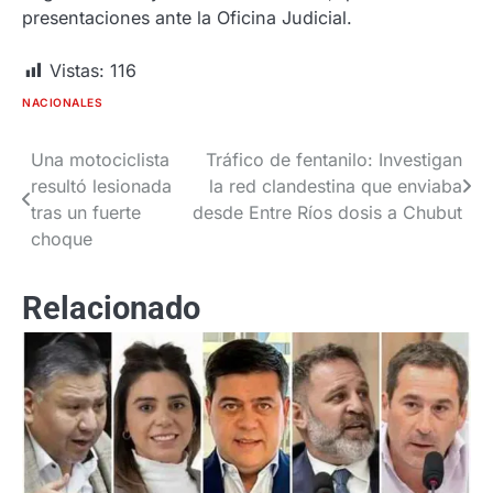
presentaciones ante la Oficina Judicial.
Vistas:
116
NACIONALES
Una motociclista
Tráfico de fentanilo: Investigan
Navegación
resultó lesionada
la red clandestina que enviaba
de
tras un fuerte
desde Entre Ríos dosis a Chubut
choque
entradas
Relacionado