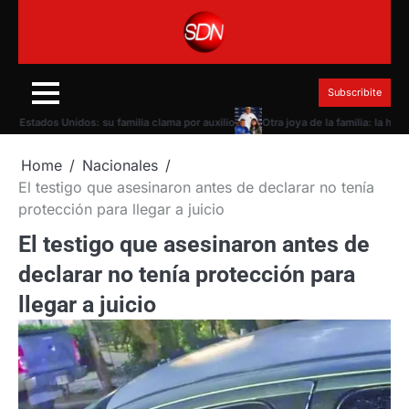
Skip
to
content
Subscribite
 Unidos: su familia clama por auxilio
Otra joya de la familia: la hermana de una 
Home
Nacionales
El testigo que asesinaron antes de declarar no tenía
protección para llegar a juicio
El testigo que asesinaron antes de
declarar no tenía protección para
llegar a juicio