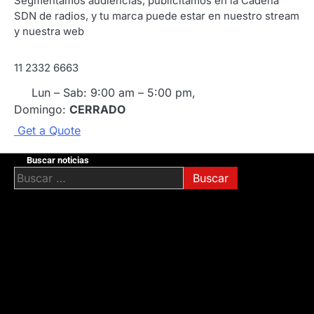
Segmentamos audiencias, publicitamos en la Cadena
SDN de radios, y tu marca puede estar en nuestro stream
y nuestra web
11 2332 6663
Lun – Sab: 9:00 am – 5:00 pm,
Domingo:
CERRADO
G
e
t
a
Q
u
o
t
e
Buscar noticias
Buscar: