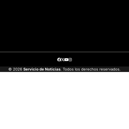
Facebook
Twitter
Youtube
Instagram
© 2026
Servicio de Noticias
. Todos los derechos reservados.