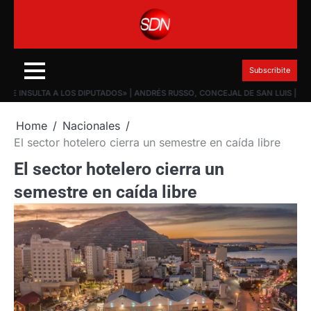
Skip
to
content
Subscribite
SULTA A LOS DIPUTADOS» | ANDRÉS RUSSO, CONCEJAL DE SAN LUIS | #ESDP
Home
Nacionales
El sector hotelero cierra un semestre en caída libre
El sector hotelero cierra un
semestre en caída libre