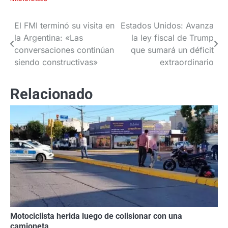
El FMI terminó su visita en
Estados Unidos: Avanza
Navegación
la Argentina: «Las
la ley fiscal de Trump
de
conversaciones continúan
que sumará un déficit
siendo constructivas»
extraordinario
entradas
Relacionado
Motociclista herida luego de colisionar con una
camioneta