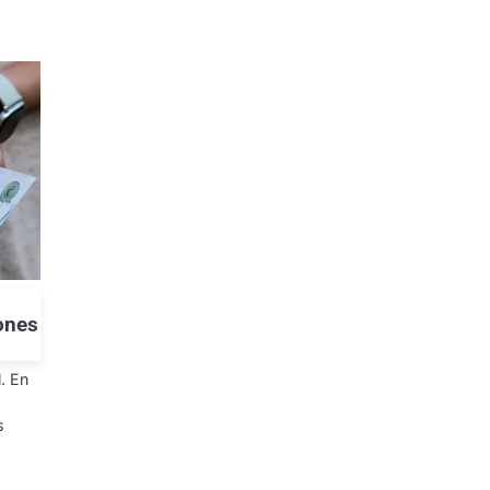
iones
. En
s