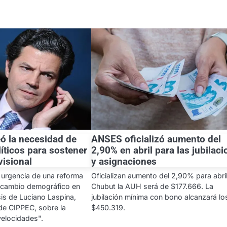
eó la necesidad de
ANSES oficializó aumento del
íticos para sostener
2,90% en abril para las jubilac
visional
y asignaciones
 urgencia de una reforma
Oficializan aumento del 2,90% para abril
el cambio demográfico en
Chubut la AUH será de $177.666. La
isis de Luciano Laspina,
jubilación mínima con bono alcanzará lo
 de CIPPEC, sobre la
$450.319.
elocidades".