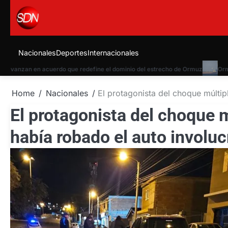
Skip
to
content
Nacionales
Deportes
Internacionales
nzan en acuerdo que redefine el dominio del estrecho de Ormuz
Ormuz: 
Home
Nacionales
El protagonista del choque múlti
El protagonista del choque 
había robado el auto involu