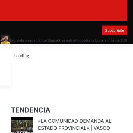
Subscribite
Escombro espacial de SpaceX se estrelló contra la Luna a más de 8.000 km/h
TENDENCIA
«LA COMUNIDAD DEMANDA AL
ESTADO PROVINCIAL» | VASCO