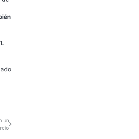
bién
/L
bado
n un
rcio