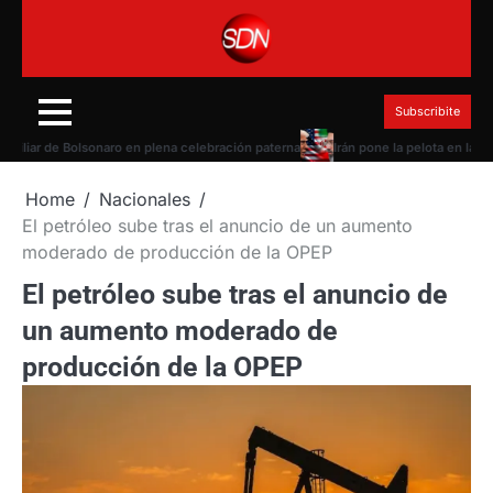
Skip
to
content
Subscribite
ar de Bolsonaro en plena celebración paterna
Irán pone la pelota en la canch
Home
Nacionales
El petróleo sube tras el anuncio de un aumento
moderado de producción de la OPEP
El petróleo sube tras el anuncio de
un aumento moderado de
producción de la OPEP