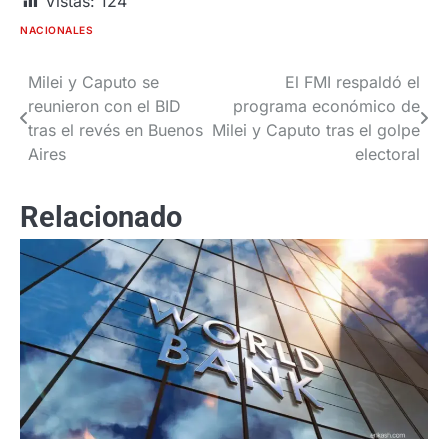
Vistas:
124
NACIONALES
Milei y Caputo se
El FMI respaldó el
Navegación
reunieron con el BID
programa económico de
de
tras el revés en Buenos
Milei y Caputo tras el golpe
Aires
electoral
entradas
Relacionado