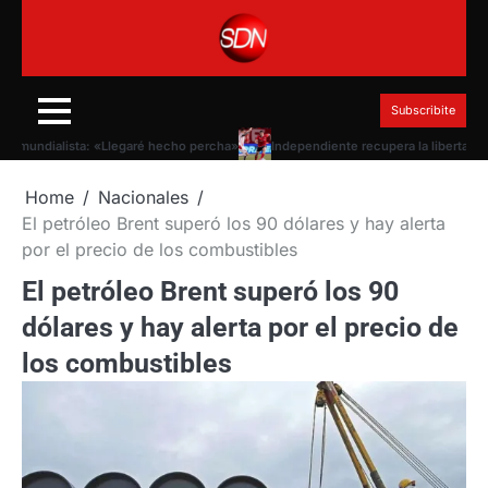
Skip
to
content
Subscribite
undialista: «Llegaré hecho percha»
Independiente recupera la libertad de fic
Home
Nacionales
El petróleo Brent superó los 90 dólares y hay alerta
por el precio de los combustibles
El petróleo Brent superó los 90
dólares y hay alerta por el precio de
los combustibles