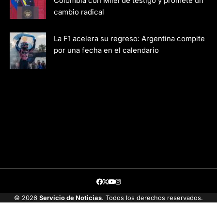
Colombia con Milei de testigo y promete un
cambio radical
La F1 acelera su regreso: Argentina compite
por una fecha en el calendario
Facebook
Twitter
Youtube
Instagram
© 2026
Servicio de Noticias
. Todos los derechos reservados.