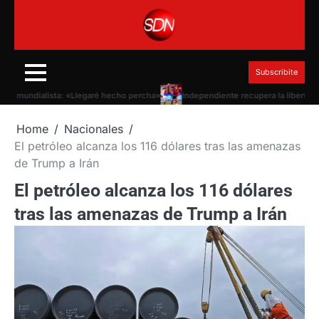
Skip
to
content
Subscribite
mundialista: «Llegaré hecho percha»
Independiente recupera la libertad de fi
Home
Nacionales
El petróleo alcanza los 116 dólares tras las amenazas
de Trump a Irán
El petróleo alcanza los 116 dólares
tras las amenazas de Trump a Irán