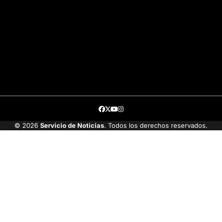
Facebook
Twitter
Youtube
Instagram
© 2026
Servicio de Noticias
. Todos los derechos reservados.