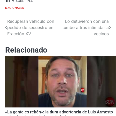
Vistas:
142
NACIONALES
Recuperan vehículo con
Lo detuvieron con una
Navegación
pedido de secuestro en
tumbera tras intimidar a
de
Fracción XV
vecinos
entradas
Relacionado
«La gente es rehén»: la dura advertencia de Luis Armesto