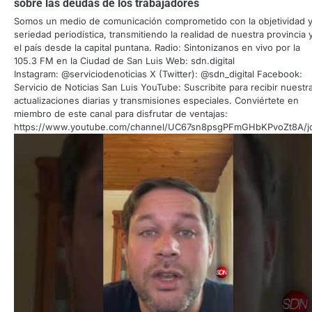
sobre las deudas de los trabajadores
Somos un medio de comunicación comprometido con la objetividad y
seriedad periodística, transmitiendo la realidad de nuestra provincia 
el país desde la capital puntana. Radio: Sintonizanos en vivo por la
105.3 FM en la Ciudad de San Luis Web: sdn.digital
Instagram: @serviciodenoticias X (Twitter): @sdn_digital Facebook:
Servicio de Noticias San Luis YouTube: Suscribite para recibir nuestr
actualizaciones diarias y transmisiones especiales. Conviértete en
miembro de este canal para disfrutar de ventajas:
https://www.youtube.com/channel/UC67sn8psgPFmGHbKPvoZt8A/j