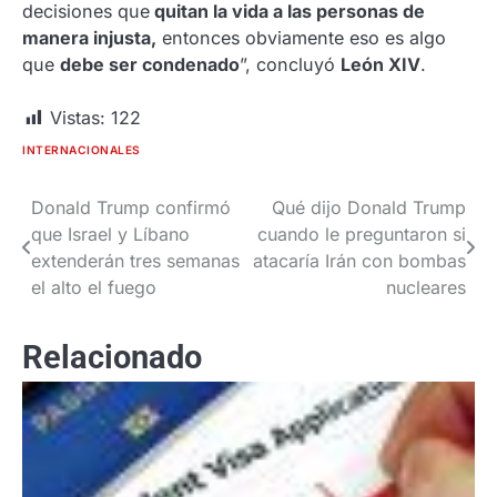
decisiones que
quitan la vida a las personas de
manera injusta,
entonces obviamente eso es algo
que
debe ser condenado
”, concluyó
León XIV
.
Vistas:
122
INTERNACIONALES
Donald Trump confirmó
Qué dijo Donald Trump
Navegación
que Israel y Líbano
cuando le preguntaron si
de
extenderán tres semanas
atacaría Irán con bombas
el alto el fuego
nucleares
entradas
Relacionado