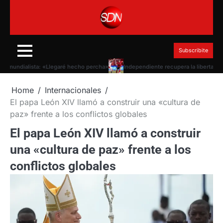
Skip
to
content
Subscribite
mundialista: «Llegaré hecho percha»
Independiente recupera la libertad de fic
Home
Internacionales
El papa León XIV llamó a construir una «cultura de
paz» frente a los conflictos globales
El papa León XIV llamó a construir
una «cultura de paz» frente a los
conflictos globales