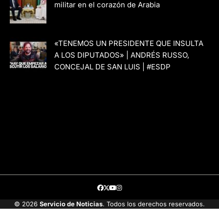
militar en el corazón de Arabia
«TENEMOS UN PRESIDENTE QUE INSULTA
A LOS DIPUTADOS» | ANDRÉS RUSSO,
CONCEJAL DE SAN LUIS | #ESDP
Facebook
Twitter
Youtube
Instagram
© 2026
Servicio de Noticias
. Todos los derechos reservados.