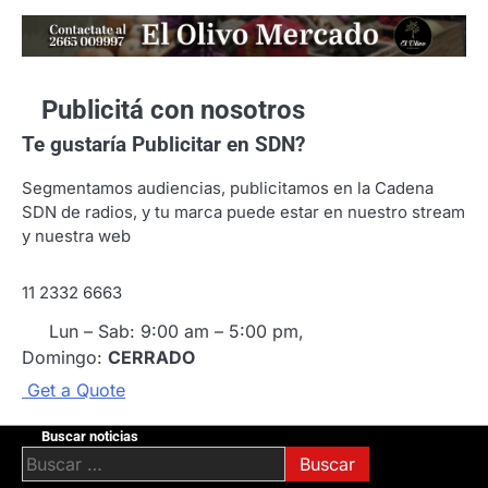
Publicitá con nosotros
Te gustaría
Publicitar en SDN?
Segmentamos audiencias, publicitamos en la Cadena
SDN de radios, y tu marca puede estar en nuestro stream
y nuestra web
11 2332 6663
Lun – Sab: 9:00 am – 5:00 pm,
Domingo:
CERRADO
G
e
t
a
Q
u
o
t
e
Buscar noticias
Buscar: