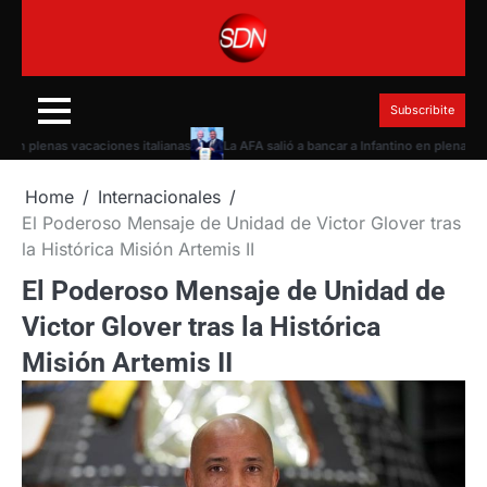
Skip
to
content
Subscribite
n plenas vacaciones italianas
La AFA salió a bancar a Infantino en plena torme
Home
Internacionales
El Poderoso Mensaje de Unidad de Victor Glover tras
la Histórica Misión Artemis II
El Poderoso Mensaje de Unidad de
Victor Glover tras la Histórica
Misión Artemis II