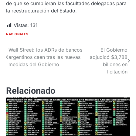
de que se cumplieran las facultades delegadas para
la reestructuración del Estado.
Vistas:
131
NACIONALES
Wall Street: los ADRs de bancos
El Gobierno
Navegación
argentinos caen tras las nuevas
adjudicó $3,788
de
medidas del Gobierno
billones en
licitación
entradas
Relacionado