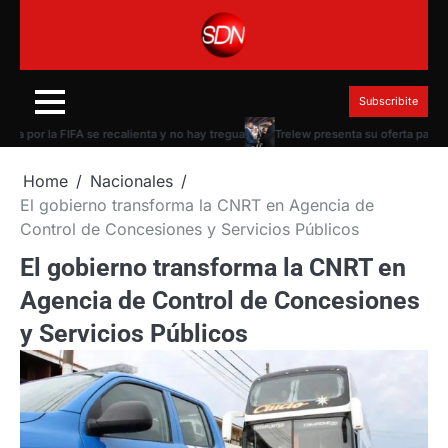
Skip
to
content
Subscribite
por la FIFA se recalienta y no hay tregua
Trelew presenta su oferta para el t
Home
Nacionales
El gobierno transforma la CNRT en Agencia de
Control de Concesiones y Servicios Públicos
El gobierno transforma la CNRT en
Agencia de Control de Concesiones
y Servicios Públicos