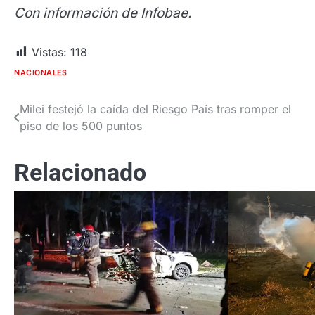
Con información de Infobae.
Vistas:
118
NACIONALES
Milei festejó la caída del Riesgo País tras romper el
Navegación
piso de los 500 puntos
de
entradas
Relacionado