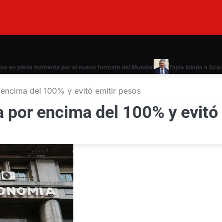
en plena tormenta por el nuevo formato del Mundial
Tapia blinda a Scaloni: 
 encima del 100% y evitó emitir pesos
a por encima del 100% y evitó