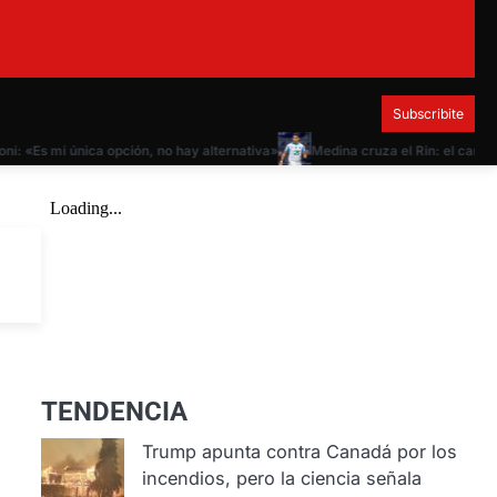
Subscribite
«Es mi única opción, no hay alternativa»
Medina cruza el Rin: el campeón d
TENDENCIA
Trump apunta contra Canadá por los
incendios, pero la ciencia señala