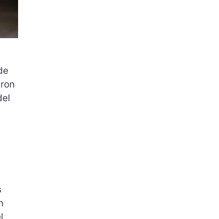
de
aron
el
s
n
l