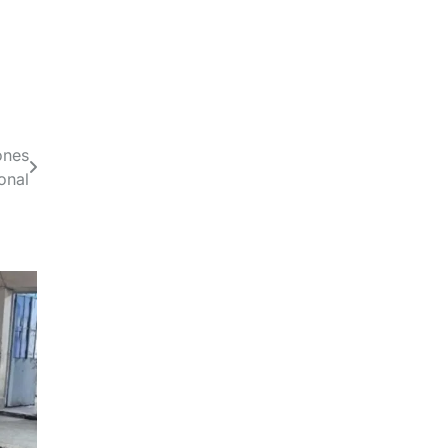
ones
onal