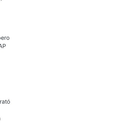
pero
CAP
rató
n