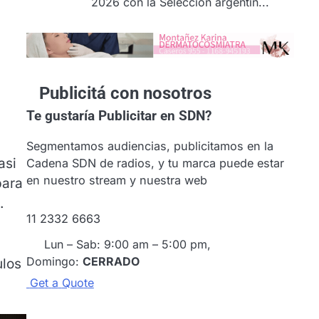
2026 con la Selección argentin...
Publicitá con nosotros
Te gustaría
Publicitar en SDN?
Segmentamos audiencias, publicitamos en la
asi
Cadena SDN de radios, y tu marca puede estar
en nuestro stream y nuestra web
para
.
11 2332 6663
Lun – Sab: 9:00 am – 5:00 pm,
Domingo:
CERRADO
ulos
G
e
t
a
Q
u
o
t
e