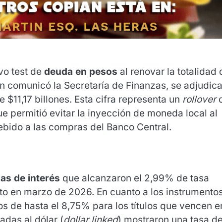
vo test de
deuda en pesos
al renovar la totalidad 
 comunicó la Secretaría de Finanzas, se adjudic
e $11,17 billones
.
Esta cifra representa un
rollover
d
ue permitió evitar la inyección de moneda local al
debido a las compras del Banco Central
.
as de interés
que alcanzaron el 2,99% de tasa
nto en marzo de 2026
.
En cuanto a los instrumento
s de hasta el 8,75% para los títulos que vencen e
adas al dólar (
dollar linked
) mostraron una tasa de