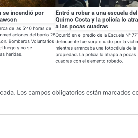
 se incendió por
Entró a robar a una escuela del
Rawson
Quirno Costa y la policía lo atr
a las pocas cuadras
erca de las 5:40 horas de
inmediaciones del barrio 25
Ocurrió en el predio de la Escuela N° 771
son. Bomberos Voluntarios
delincuente fue sorprendido por la vícti
 el fuego y no se
mientras arrancaba una fotocélula de la
as heridas.
propiedad. La policía lo atrapó a pocas
cuadras con el elemento robado.
icada.
Los campos obligatorios están marcados c