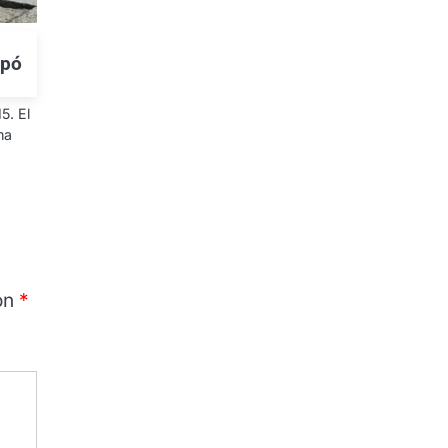
apó
5. El
ma
on
*