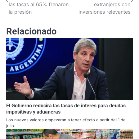
de
las tasas al 65% frenaron
extranjeros con
la presión
inversiones relevantes
entradas
Relacionado
El Gobierno reducirá las tasas de interés para deudas
impositivas y aduaneras
Los nuevos valores empezarán a tener efecto a partir del 1 de
julio.