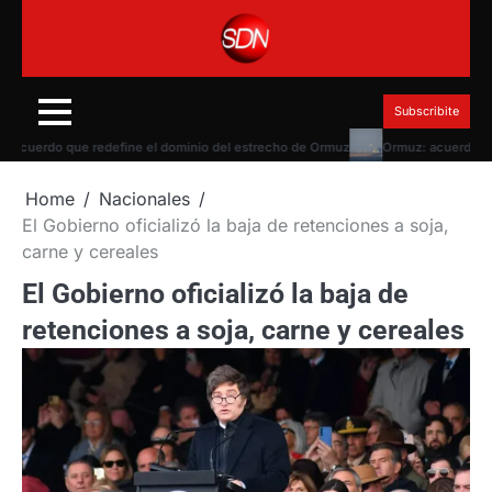
Skip
to
content
Subscribite
erdo que redefine el dominio del estrecho de Ormuz
Ormuz: acuerdo con Om
Home
Nacionales
El Gobierno oficializó la baja de retenciones a soja,
carne y cereales
El Gobierno oficializó la baja de
retenciones a soja, carne y cereales