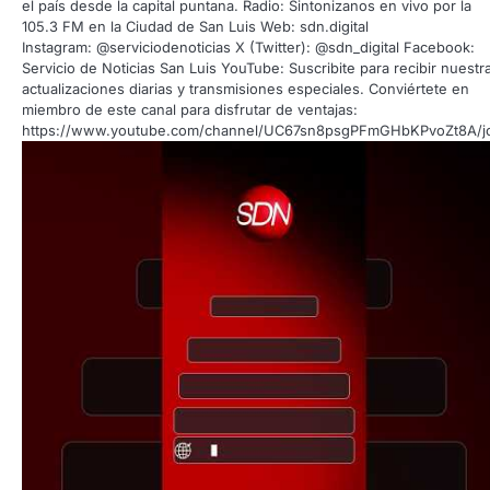
el país desde la capital puntana. Radio: Sintonizanos en vivo por la
105.3 FM en la Ciudad de San Luis Web: sdn.digital
Instagram: @serviciodenoticias X (Twitter): @sdn_digital Facebook:
Servicio de Noticias San Luis YouTube: Suscribite para recibir nuestr
actualizaciones diarias y transmisiones especiales. Conviértete en
miembro de este canal para disfrutar de ventajas:
https://www.youtube.com/channel/UC67sn8psgPFmGHbKPvoZt8A/j