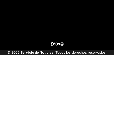
Facebook
Twitter
Youtube
Instagram
© 2026
Servicio de Noticias
. Todos los derechos reservados.