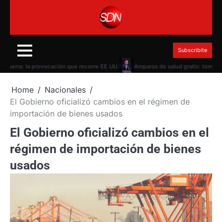
Skip
to
content
Subscribite
erra: la provocación que recorre EE.UU.
Amparos de salud gratis: tomarán 10 c
Home
Nacionales
El Gobierno oficializó cambios en el régimen de
importación de bienes usados
El Gobierno oficializó cambios en el
régimen de importación de bienes
usados