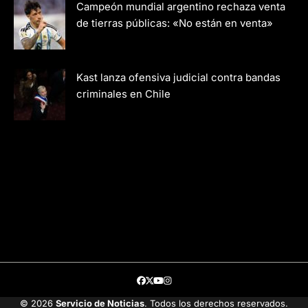
Campeón mundial argentino rechaza venta
de tierras públicas: «No están en venta»
Kast lanza ofensiva judicial contra bandas
criminales en Chile
Facebook
Twitter
Youtube
Instagram
© 2026
Servicio de Noticias
. Todos los derechos reservados.