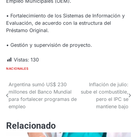
Empleo Municipales (OEM).
• Fortalecimiento de los Sistemas de Información y
Evaluación, de acuerdo con la estructura del
Préstamo Original.
• Gestión y supervisión de proyecto.
Vistas:
130
NACIONALES
Argentina sumó US$ 230
Inflación de julio:
Navegación
millones del Banco Mundial
sube el combustible,
de
para fortalecer programas de
pero el IPC se
empleo
mantiene bajo
entradas
Relacionado