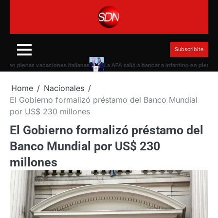
Skip
to
content
Subscribite
n plenas vacaciones italianas
La AFA salió a bancar a Infantino en plena torme
Home
Nacionales
El Gobierno formalizó préstamo del Banco Mundial
por US$ 230 millones
El Gobierno formalizó préstamo del
Banco Mundial por US$ 230
millones