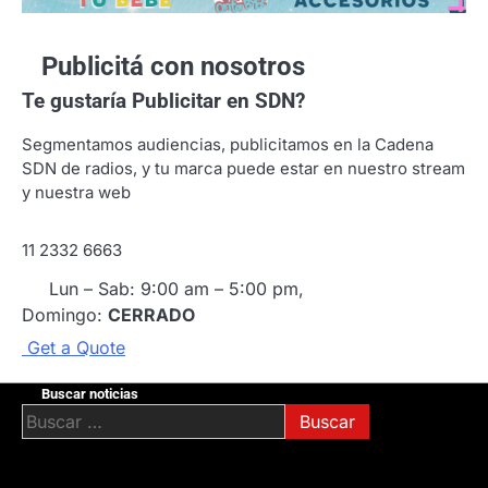
Publicitá con nosotros
Te gustaría
Publicitar en SDN?
Segmentamos audiencias, publicitamos en la Cadena
SDN de radios, y tu marca puede estar en nuestro stream
y nuestra web
11 2332 6663
Lun – Sab: 9:00 am – 5:00 pm,
Domingo:
CERRADO
G
e
t
a
Q
u
o
t
e
Buscar noticias
Buscar: