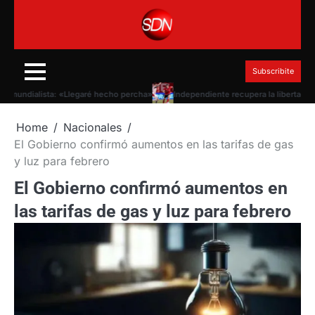
Skip
to
content
Subscribite
undialista: «Llegaré hecho percha»
Independiente recupera la libertad de fich
Home
Nacionales
El Gobierno confirmó aumentos en las tarifas de gas
y luz para febrero
El Gobierno confirmó aumentos en
las tarifas de gas y luz para febrero